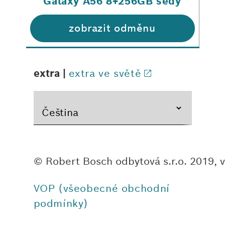
Galaxy A56 8+256GB šedý
zobrazit odměnu
extra |
extra ve světě
sVAC
Dětská Bosch garáž - 5 podlaží
S
© Robert Bosch odbytová s.r.o. 2019, 
vz
VOP (všeobecné obchodní
zobrazit odměnu
podmínky)