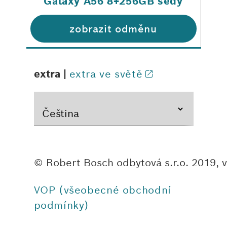
Galaxy A56 8+256GB šedý
zobrazit odměnu
extra |
extra ve světě
sVAC
Dětská Bosch garáž - 5 podlaží
S
© Robert Bosch odbytová s.r.o. 2019, 
vz
VOP (všeobecné obchodní
zobrazit odměnu
podmínky)