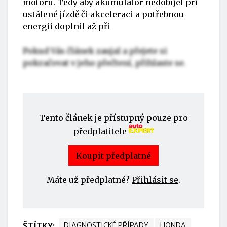
motoru. Tedy aby akumulátor nedobíjel při
ustálené jízdě či akceleraci a potřebnou
energii doplnil až při
Pokud Vás článek zaujal a přejete si
pokračovat v jeho přečtení, přihlaste se.
Tento článek je přístupný pouze pro
předplatitele
Koupit předplatné
Máte už předplatné?
Přihlásit se
.
ŠTÍTKY:
DIAGNOSTICKÉ PŘÍPADY
HONDA