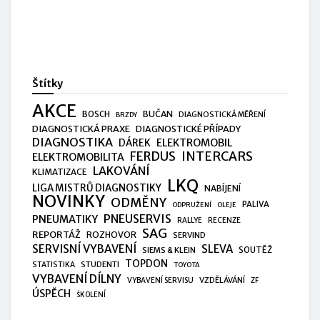
Štítky
AKCE
BUČAN
BOSCH
DIAGNOSTICKÁ MĚŘENÍ
BRZDY
DIAGNOSTICKÁ PRAXE
DIAGNOSTICKÉ PŘÍPADY
DIAGNOSTIKA
ELEKTROMOBIL
DÁREK
FERDUS
INTERCARS
ELEKTROMOBILITA
LAKOVÁNÍ
KLIMATIZACE
LKQ
LIGA MISTRŮ DIAGNOSTIKY
NABÍJENÍ
NOVINKY
ODMĚNY
PALIVA
ODPRUŽENÍ
OLEJE
PNEUSERVIS
PNEUMATIKY
RALLYE
RECENZE
SAG
REPORTÁŽ
ROZHOVOR
SERVIND
SERVISNÍ VYBAVENÍ
SLEVA
SIEMS & KLEIN
SOUTĚŽ
TOPDON
STUDENTI
STATISTIKA
TOYOTA
VYBAVENÍ DÍLNY
VZDĚLÁVÁNÍ
VYBAVENÍ SERVISU
ZF
ÚSPĚCH
ŠKOLENÍ