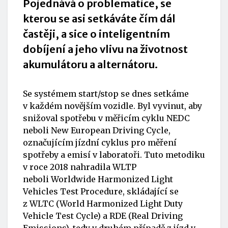
Pojednává o problematice, se
kterou se asi setkáváte čím dál
častěji, a sice o inteligentním
dobíjení a jeho vlivu na životnost
akumulátoru a alternátoru.
Se systémem start/stop se dnes setkáme
v každém novějším vozidle. Byl vyvinut, aby
snižoval spotřebu v měřicím cyklu NEDC
neboli New European Driving Cycle,
označujícím jízdní cyklus pro měření
spotřeby a emisí v laboratoři. Tuto metodiku
v roce 2018 nahradila WLTP
neboli Worldwide Harmonized Light
Vehicles Test Procedure, skládající se
z WLTC (World Harmonized Light Duty
Vehicle Test Cycle) a RDE (Real Driving