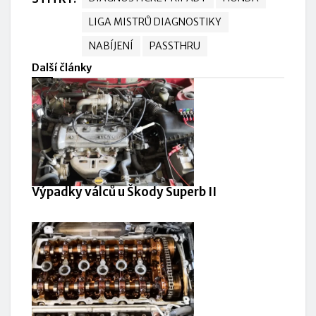
LIGA MISTRŮ DIAGNOSTIKY
NABÍJENÍ
PASSTHRU
Další články
Výpadky válců u Škody Superb II