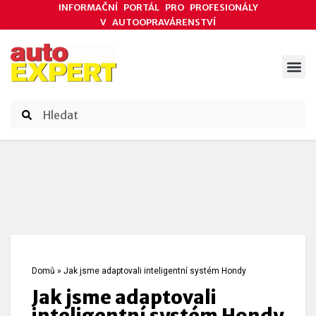
INFORMAČNÍ PORTÁL PRO PROFESIONÁLY
V AUTOOPRAVÁRENSTVÍ
ODBORNÉ ČLÁNKY
AKCE DODAVATELŮ
ČASOPIS AUTOEXPERT
Domů
»
Jak jsme adaptovali inteligentní systém Hondy
Jak jsme adaptovali
inteligentní systém Hondy