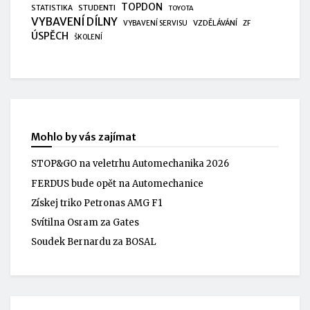
TOPDON
STUDENTI
STATISTIKA
TOYOTA
VYBAVENÍ DÍLNY
VZDĚLÁVÁNÍ
VYBAVENÍ SERVISU
ZF
ÚSPĚCH
ŠKOLENÍ
Mohlo by vás zajímat
STOP&GO na veletrhu Automechanika 2026
FERDUS bude opět na Automechanice
Získej triko Petronas AMG F1
Svítilna Osram za Gates
Soudek Bernardu za BOSAL