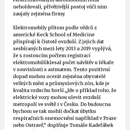
neholdovali, přívětivější postoj vůči nim
zaujaly zejména firmy.
Elektromobily přitom podle vědců z
americké Keck School of Medicine
přispívají k čistotě ovzduší. Z jejich dat
sesbíraných mezi lety 2013 a 2019 vyplývá,
že
s rostoucím počtem registrací
elektromobilůklesal počet návštěv u lékaře
v souvislosti s astmatem. Tento pozitivní
dopad mohou ocenit zejména obyvatelé
velkých měst a průmyslových zón, kde je
kvalita vzduchu horší.„Jde o příklad toho, že
elektrické vozy mohou ulevit ovzduší
metropolí ve světě i v Česku. Do budoucna
bychom se tak mohli dočkat úbytku
respiračních onemocnění například v Praze
nebo Ostravě,“ doplňuje Tomáše Kadeřábek