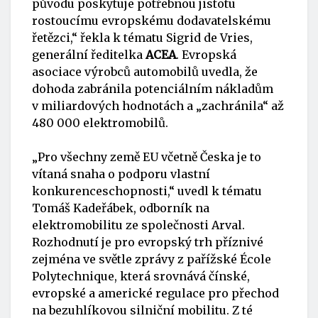
původu poskytuje potřebnou jistotu
rostoucímu evropskému dodavatelskému
řetězci,“ řekla k tématu Sigrid de Vries,
generální ředitelka
ACEA
. Evropská
asociace výrobců automobilů uvedla, že
dohoda zabránila potenciálním nákladům
v miliardových hodnotách a „zachránila“ až
480 000 elektromobilů.
„Pro všechny země EU včetně Česka je to
vítaná snaha o podporu vlastní
konkurenceschopnosti,“ uvedl k tématu
Tomáš Kadeřábek, odborník na
elektromobilitu ze společnosti Arval.
Rozhodnutí je pro evropský trh příznivé
zejména ve světle zprávy z pařížské École
Polytechnique, která srovnává čínské,
evropské a americké regulace pro přechod
na bezuhlíkovou silniční mobilitu. Z té