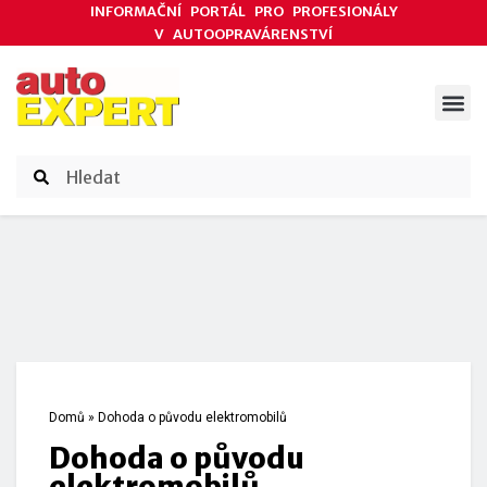
INFORMAČNÍ PORTÁL PRO PROFESIONÁLY
V AUTOOPRAVÁRENSTVÍ
ODBORNÉ ČLÁNKY
AKCE DODAVATELŮ
ČASOPIS AUTOEXPERT
Domů
»
Dohoda o původu elektromobilů
Dohoda o původu
elektromobilů