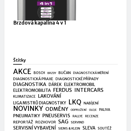
Brzdová kapalina 4 v 1
Štítky
AKCE
BUČAN
BOSCH
DIAGNOSTICKÁ MĚŘENÍ
BRZDY
DIAGNOSTICKÁ PRAXE
DIAGNOSTICKÉ PŘÍPADY
DIAGNOSTIKA
ELEKTROMOBIL
DÁREK
FERDUS
INTERCARS
ELEKTROMOBILITA
LAKOVÁNÍ
KLIMATIZACE
LKQ
LIGA MISTRŮ DIAGNOSTIKY
NABÍJENÍ
NOVINKY
ODMĚNY
PALIVA
ODPRUŽENÍ
OLEJE
PNEUSERVIS
PNEUMATIKY
RALLYE
RECENZE
SAG
REPORTÁŽ
ROZHOVOR
SERVIND
SERVISNÍ VYBAVENÍ
SLEVA
SIEMS & KLEIN
SOUTĚŽ