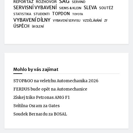
SAG
REPORTÁŽ
ROZHOVOR
SERVIND
SERVISNÍ VYBAVENÍ
SLEVA
SIEMS & KLEIN
SOUTĚŽ
TOPDON
STUDENTI
STATISTIKA
TOYOTA
VYBAVENÍ DÍLNY
VZDĚLÁVÁNÍ
VYBAVENÍ SERVISU
ZF
ÚSPĚCH
ŠKOLENÍ
Mohlo by vás zajímat
STOP&GO na veletrhu Automechanika 2026
FERDUS bude opět na Automechanice
Získej triko Petronas AMG F1
Svítilna Osram za Gates
Soudek Bernardu za BOSAL