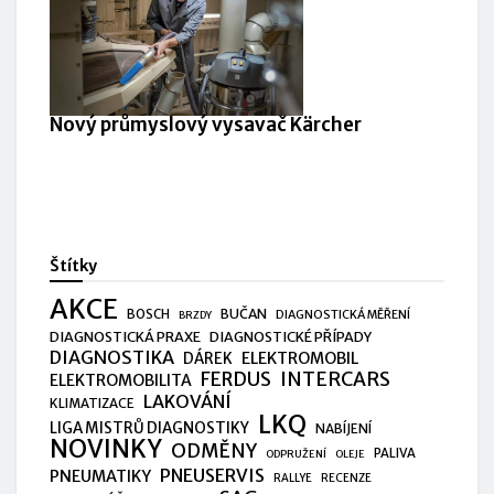
Nový průmyslový vysavač Kärcher
Štítky
AKCE
BUČAN
BOSCH
DIAGNOSTICKÁ MĚŘENÍ
BRZDY
DIAGNOSTICKÁ PRAXE
DIAGNOSTICKÉ PŘÍPADY
DIAGNOSTIKA
ELEKTROMOBIL
DÁREK
FERDUS
INTERCARS
ELEKTROMOBILITA
LAKOVÁNÍ
KLIMATIZACE
LKQ
LIGA MISTRŮ DIAGNOSTIKY
NABÍJENÍ
NOVINKY
ODMĚNY
PALIVA
ODPRUŽENÍ
OLEJE
PNEUSERVIS
PNEUMATIKY
RALLYE
RECENZE