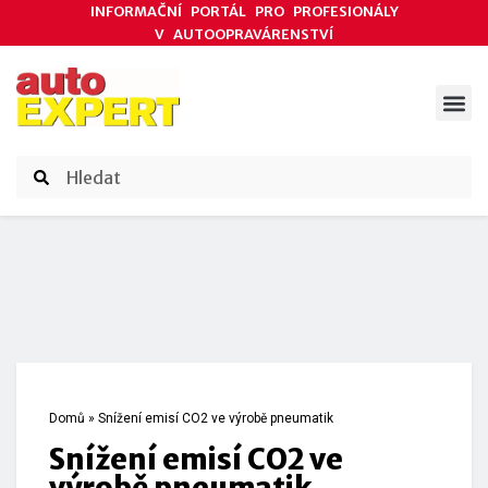
INFORMAČNÍ PORTÁL PRO PROFESIONÁLY
V AUTOOPRAVÁRENSTVÍ
ODBORNÉ ČLÁNKY
AKCE DODAVATELŮ
ČASOPIS AUTOEXPERT
Domů
»
Snížení emisí CO2 ve výrobě pneumatik
Snížení emisí CO2 ve
výrobě pneumatik