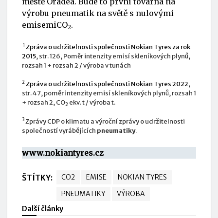
městě Oradea. Bude to první továrna na
výrobu pneumatik na světě s nulovými
emisemiCO
.
2
1
Zpráva o udržitelnosti společnosti Nokian Tyres za rok
2015
, str. 126, Poměr intenzity emisí skleníkových plynů,
rozsah 1 + rozsah 2 / výroba v tunách
2
Zpráva o udržitelnosti společnosti Nokian Tyres 2022
,
str. 47, poměr intenzity emisí skleníkových plynů, rozsah 1
+ rozsah 2, CO
ekv. t / výroba t.
2
3
Zprávy CDP o klimatu a výroční zprávy o udržitelnosti
společností vyrábějících
pneumatiky
.
www.nokiantyres.cz
ŠTÍTKY:
CO2
EMISE
NOKIAN TYRES
PNEUMATIKY
VÝROBA
Další články