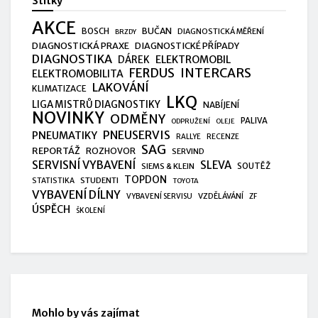
Štítky
AKCE
BUČAN
BOSCH
DIAGNOSTICKÁ MĚŘENÍ
BRZDY
DIAGNOSTICKÁ PRAXE
DIAGNOSTICKÉ PŘÍPADY
DIAGNOSTIKA
ELEKTROMOBIL
DÁREK
FERDUS
INTERCARS
ELEKTROMOBILITA
LAKOVÁNÍ
KLIMATIZACE
LKQ
LIGA MISTRŮ DIAGNOSTIKY
NABÍJENÍ
NOVINKY
ODMĚNY
PALIVA
ODPRUŽENÍ
OLEJE
PNEUSERVIS
PNEUMATIKY
RALLYE
RECENZE
SAG
REPORTÁŽ
ROZHOVOR
SERVIND
SERVISNÍ VYBAVENÍ
SLEVA
SIEMS & KLEIN
SOUTĚŽ
TOPDON
STUDENTI
STATISTIKA
TOYOTA
VYBAVENÍ DÍLNY
VZDĚLÁVÁNÍ
VYBAVENÍ SERVISU
ZF
ÚSPĚCH
ŠKOLENÍ
Mohlo by vás zajímat