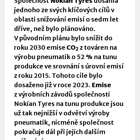
Společnost
Nokian Tyres
dosáhla
jednoho ze svých klíčových cílů v
oblasti snižování emisí o sedm let
dříve, než bylo plánováno.
V původním plánu bylo snížit do
roku 2030 emise
CO
z továren na
2
výrobu pneumatik o 52 % na tunu
produkce ve srovnání s úrovní emisí
z roku 2015. Tohoto cíle bylo
dosaženo již v roce 2023.
Emise
z výrobních závodů společnosti
Nokian Tyres na tunu produkce jsou
už tak nejnižší v odvětví výroby
pneumatik, nicméně společnost
pokračuje dál při jejich dalším