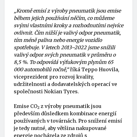
„Kromě emisí z výroby pneumatik jsou emise
během jejich používání něčím, co můžeme
svými vlastními kroky a rozhodnutími nejvíce
ovlivnit. Čím nižší je valivý odpor pneumatik,
tím méně paliva nebo energie vozidlo
spotřebuje. V letech 2013–2022 jsme snížili
valivý odpor svých pneumatik v průměru o
8,5 %. To odpovídá výfukovým plynům 65
000 automobilů ročně,“
říká Teppo Huovila,
viceprezident pro rozvoj kvality,
udržitelnosti a dodavatelských operací ve
společnosti Nokian Tyres.
Emise CO
z výroby pneumatik jsou
2
především důsledkem kombinace energií
používaných v továrnách. Pro snížení emisí
je tedy nutné, aby většina nakupované
energie pocházela ze zdrojů s