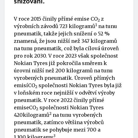
snižování.
V roce 2015 činily přímé emise CO
z
2
1
výrobních závodů 723 kilogramů
na tunu
pneumatik, takže jejich snížení o 52 %
znamená, že jsou nižší než 347 kilogramů
na tunu pneumatik, což byla cílová úroveň
pro rok 2030. V roce 2023 však společnost
Nokian Tyres již pokročila směrem k
úrovni nižší než 200 kilogramů na tunu
vyrobených pneumatik. Úroveň přímých
emisíCO
společnosti Nokian Tyres byla již
2
v loňském roce nejnižší v odvětví výroby
pneumatik. V roce 2022 činily přímé
emiseCO
společnosti Nokian Tyres
2
2
420kilogramů
na tunu vyrobených
pneumatik, zatímco většina výrobců
pneumatik se pohybuje mezi 700 a
3
1 100 kilogramy
.