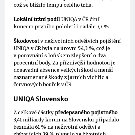
což se blížilo tempu celého trhu.
Lokální tržní podíl
UNIQA v ČR činil
koncem prvního pololetí i nadále 7,7 %.
Škodovost
v neživotních odvětvích pojištění
UNIQA v ČR byla na úrovni 54,3 %, což je
v porovnání s loňskem zlepšení o dva
procentní body. Za příznivější hodnotou je
dosavadní absence velkých škod a menší
zaznamenané škody z jarních vichřic a
červnových bouřek v ČR.
UNIQA Slovensko
Z celkové částky
předepsaného pojistného
3,41 miliardy korun na Slovensku připadalo
bezmála 61 % na neživotní odvětví a
zbývajících 39 % plynulo ze životních