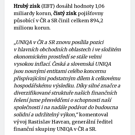
Hrubý zisk
(EBT) dosáhl hodnoty 1,06
miliardy korun,
čistý zisk
pojišťovny
působící v ČR a SR činil celkem 894,2
milionu korun.
„UNIQA v ČR a SR znovu posílila pozici
v hlavních obchodních oblastech i ve složitém
ekonomickém prostředí se stále velmi
vysokou inflací. Česká a slovenská UNIQA
jsou nosnými entitami celého koncernu
přispívajícími podstatným dílem k celkovému
hospodářskému výsledku. Díky silné značce a
diverzifikované struktuře našich finančních
řešení jsme přesvědčeni o schopnosti naší
společnosti i na nadále podávat do budoucna
solidní a udržitelný výkon,“
komentoval
vývoj Rastislav Havran, generální ředitel
finanční skupiny UNIQA v ČR a SR.