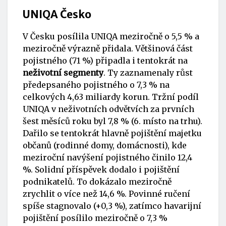
UNIQA Česko
V Česku posílila UNIQA meziročně o 5,5 % a
meziročně výrazně přidala. Většinová část
pojistného (71 %) připadla i tentokrát na
neživotní segmenty
. Ty zaznamenaly růst
předepsaného pojistného o 7,3 % na
celkových 4,63 miliardy korun. Tržní podíl
UNIQA v neživotních odvětvích za prvních
šest měsíců roku byl 7,8 % (6. místo na trhu).
Dařilo se tentokrát hlavně pojištění majetku
občanů (rodinné domy, domácnosti), kde
meziroční navýšení pojistného činilo 12,4
%. Solidní příspěvek dodalo i pojištění
podnikatelů. To dokázalo meziročně
zrychlit o více než 14,6 %. Povinné ručení
spíše stagnovalo (+0,3 %), zatímco havarijní
pojištění posílilo meziročně o 7,3 %