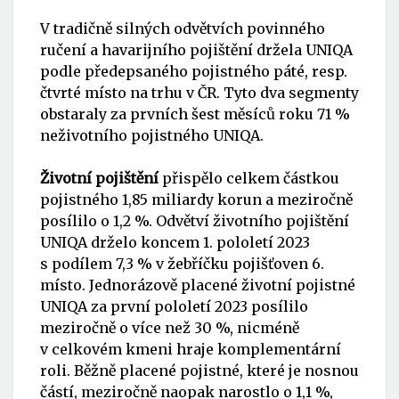
V tradičně silných odvětvích povinného
ručení a havarijního pojištění držela UNIQA
podle předepsaného pojistného páté, resp.
čtvrté místo na trhu v ČR. Tyto dva segmenty
obstaraly za prvních šest měsíců roku 71 %
neživotního pojistného UNIQA.
Životní pojištění
přispělo celkem částkou
pojistného 1,85 miliardy korun a meziročně
posílilo o 1,2 %. Odvětví životního pojištění
UNIQA drželo koncem 1. pololetí 2023
s podílem 7,3 % v žebříčku pojišťoven 6.
místo. Jednorázově placené životní pojistné
UNIQA za první pololetí 2023 posílilo
meziročně o více než 30 %, nicméně
v celkovém kmeni hraje komplementární
roli. Běžně placené pojistné, které je nosnou
částí, meziročně naopak narostlo o 1,1 %,