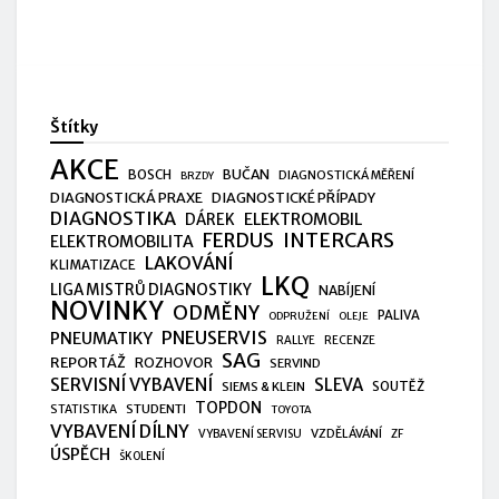
Štítky
AKCE
BUČAN
BOSCH
DIAGNOSTICKÁ MĚŘENÍ
BRZDY
DIAGNOSTICKÁ PRAXE
DIAGNOSTICKÉ PŘÍPADY
DIAGNOSTIKA
ELEKTROMOBIL
DÁREK
FERDUS
INTERCARS
ELEKTROMOBILITA
LAKOVÁNÍ
KLIMATIZACE
LKQ
LIGA MISTRŮ DIAGNOSTIKY
NABÍJENÍ
NOVINKY
ODMĚNY
PALIVA
ODPRUŽENÍ
OLEJE
PNEUSERVIS
PNEUMATIKY
RALLYE
RECENZE
SAG
REPORTÁŽ
ROZHOVOR
SERVIND
SERVISNÍ VYBAVENÍ
SLEVA
SIEMS & KLEIN
SOUTĚŽ
TOPDON
STUDENTI
STATISTIKA
TOYOTA
VYBAVENÍ DÍLNY
VZDĚLÁVÁNÍ
VYBAVENÍ SERVISU
ZF
ÚSPĚCH
ŠKOLENÍ