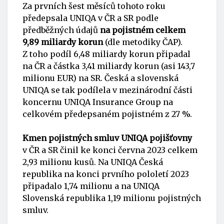
Za prvních šest měsíců tohoto roku
předepsala UNIQA v ČR a SR podle
předběžných údajů
na pojistném celkem
9,89 miliardy korun
(dle metodiky ČAP).
Z toho podíl 6,48 miliardy korun připadal
na ČR a částka 3,41 miliardy korun (asi 143,7
milionu EUR) na SR. Česká a slovenská
UNIQA se tak podílela v mezinárodní části
koncernu UNIQA Insurance Group na
celkovém předepsaném pojistném z 27 %.
Kmen pojistných smluv
UNIQA pojišťovny
v ČR a SR činil ke konci června 2023 celkem
2,93 milionu kusů. Na UNIQA Česká
republika na konci prvního pololetí 2023
připadalo 1,74 milionu a na UNIQA
Slovenská republika 1,19 milionu pojistných
smluv.