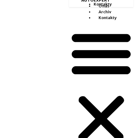
AUTOEXPERT
Kontakty
O nás
Archiv
Kontakty