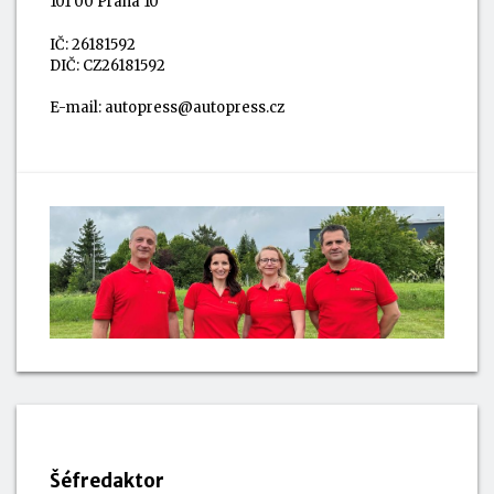
101 00 Praha 10
IČ: 26181592
DIČ: CZ26181592
E-mail:
autopress@autopress.cz
Šéfredaktor