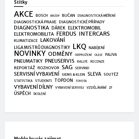
Štítky
AKCE
BUČAN
BOSCH
DIAGNOSTICKÁ MĚŘENÍ
BRZDY
DIAGNOSTICKÁ PRAXE
DIAGNOSTICKÉ PŘÍPADY
DIAGNOSTIKA
ELEKTROMOBIL
DÁREK
FERDUS
INTERCARS
ELEKTROMOBILITA
LAKOVÁNÍ
KLIMATIZACE
LKQ
LIGA MISTRŮ DIAGNOSTIKY
NABÍJENÍ
NOVINKY
ODMĚNY
PALIVA
ODPRUŽENÍ
OLEJE
PNEUSERVIS
PNEUMATIKY
RALLYE
RECENZE
SAG
REPORTÁŽ
ROZHOVOR
SERVIND
SERVISNÍ VYBAVENÍ
SLEVA
SIEMS & KLEIN
SOUTĚŽ
TOPDON
STUDENTI
STATISTIKA
TOYOTA
VYBAVENÍ DÍLNY
VZDĚLÁVÁNÍ
VYBAVENÍ SERVISU
ZF
ÚSPĚCH
ŠKOLENÍ
Mohlo by vás zajímat