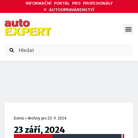
INFORMAČNÍ PORTÁL PRO PROFESIONÁLY
V AUTOOPRAVÁRENSTVÍ
ODBORNÉ ČLÁNKY
AKCE DODAVATELŮ
ČASOPIS AUTOEXPERT
Domů
»
Archivy pro 23. 9. 2024
23 září, 2024