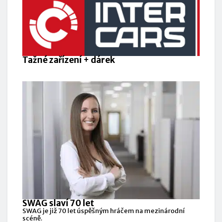
Tažné zařízení + dárek
SWAG slaví 70 let
SWAG je již 70 let úspěšným hráčem na mezinárodní
scéně.