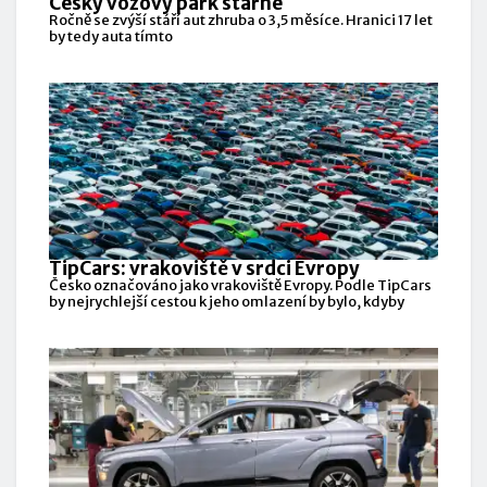
Český vozový park stárne
Ročně se zvýší stáří aut zhruba o 3,5 měsíce. Hranici 17 let
by tedy auta tímto
TipCars: vrakoviště v srdci Evropy
Česko označováno jako vrakoviště Evropy. Podle TipCars
by nejrychlejší cestou k jeho omlazení by bylo, kdyby