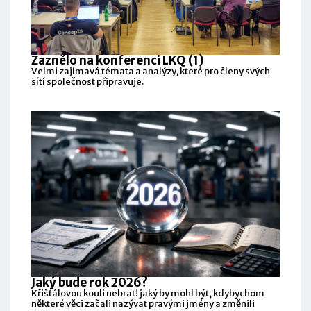
Zaznělo na konferenci LKQ (1)
Velmi zajímavá témata a analýzy, které pro členy svých
sítí společnost připravuje.
Jaký bude rok 2026?
Křišťálovou kouli nebrat! jaký by mohl být, kdybychom
některé věci začali nazývat pravými jmény a změnili