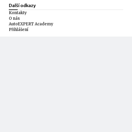
Další odkazy
Kontakty
O nás
AutoEXPERT Academy
Přihlášení
Přihlaste se k odběru
Přihlášením k newsletteru beru na vědomí, že mé osobní
údaje budou zpracovány dle
Zásad ochrany osobních
údajů
, a souhlasím se
Všeobecnými obchodními
podmínkami
vydavatelství Autopress, s.r.o.