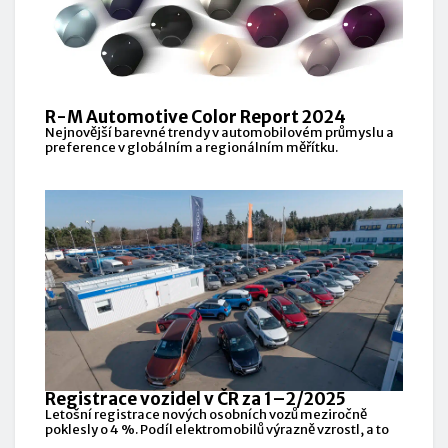
R-M Automotive Color Report 2024
Nejnovější barevné trendy v automobilovém průmyslu a
preference v globálním a regionálním měřítku.
Registrace vozidel v ČR za 1–2/2025
Letošní registrace nových osobních vozů meziročně
poklesly o 4 %. Podíl elektromobilů výrazně vzrostl, a to