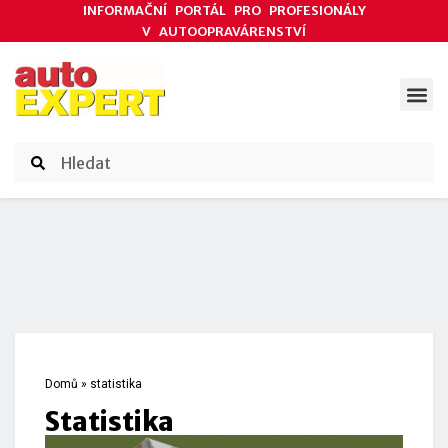
INFORMAČNÍ PORTÁL PRO PROFESIONÁLY
V AUTOOPRAVÁRENSTVÍ
ODBORNÉ ČLÁNKY
AKCE DODAVATELŮ
ČASOPIS AUTOEXPERT
Domů
»
statistika
statistika