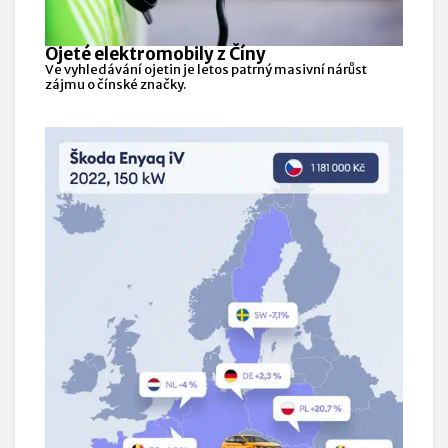
Ojeté elektromobily z Číny
Ve vyhledávání ojetin je letos patrný masivní nárůst
zájmu o čínské značky.