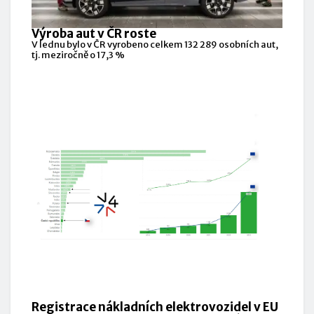
Výroba aut v ČR roste
V lednu bylo v ČR vyrobeno celkem 132 289 osobních aut,
tj. meziročně o 17,3 %
Registrace nákladních elektrovozidel v EU