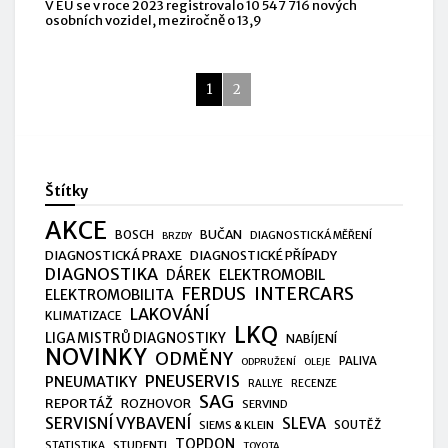
V EU se v roce 2023 registrovalo 10 547 716 nových
osobních vozidel, meziročně o 13,9
1
2
Štítky
AKCE
BUČAN
BOSCH
DIAGNOSTICKÁ MĚŘENÍ
BRZDY
DIAGNOSTICKÁ PRAXE
DIAGNOSTICKÉ PŘÍPADY
DIAGNOSTIKA
ELEKTROMOBIL
DÁREK
FERDUS
INTERCARS
ELEKTROMOBILITA
LAKOVÁNÍ
KLIMATIZACE
LKQ
LIGA MISTRŮ DIAGNOSTIKY
NABÍJENÍ
NOVINKY
ODMĚNY
PALIVA
ODPRUŽENÍ
OLEJE
PNEUSERVIS
PNEUMATIKY
RALLYE
RECENZE
SAG
REPORTÁŽ
ROZHOVOR
SERVIND
SERVISNÍ VYBAVENÍ
SLEVA
SIEMS & KLEIN
SOUTĚŽ
TOPDON
STUDENTI
STATISTIKA
TOYOTA