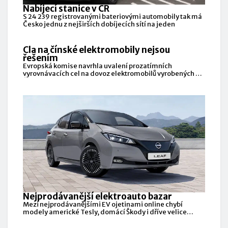
Nabíjecí stanice v ČR
S 24 239 registrovanými bateriovými automobily tak má
Česko jednu z nejširších dobíjecích sítí na jeden
Cla na čínské elektromobily nejsou
řešením
Evropská komise navrhla uvalení prozatímních
vyrovnávacích cel na dovoz elektromobilů vyrobených v
Číně.
Nejprodávanější elektroauto bazar
Mezi nejprodávanějšími EV ojetinami online chybí
modely americké Tesly, domácí Škody i dříve velice
oblíbené BMW