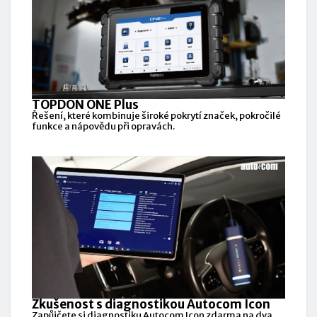
TOPDON ONE Plus
Řešení, které kombinuje široké pokrytí značek, pokročilé
funkce a nápovědu při opravách.
Zkušenost s diagnostikou Autocom Icon
Zapůjčete si diagnostiku Autocom Icon zdarma na dva