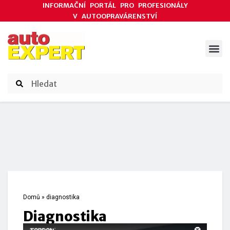
INFORMAČNÍ PORTÁL PRO PROFESIONÁLY
V AUTOOPRAVÁRENSTVÍ
ODBORNÉ ČLÁNKY
AKCE DODAVATELŮ
ČASOPIS AUTOEXPERT
Domů
»
diagnostika
diagnostika