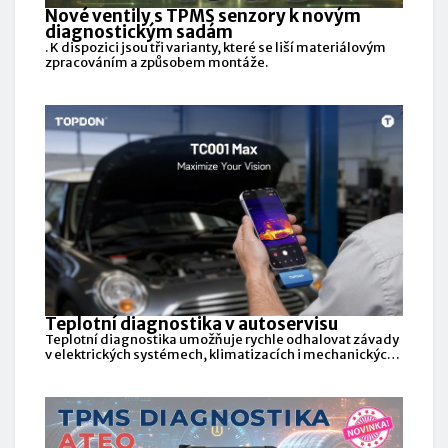
Nové ventily s TPMS senzory k novým
diagnostickým sadám
. K dispozici jsou tři varianty, které se liší materiálovým
zpracováním a způsobem montáže.
Teplotní diagnostika v autoservisu
Teplotní diagnostika umožňuje rychle odhalovat závady
v elektrických systémech, klimatizacích i mechanických
částech vozidel.