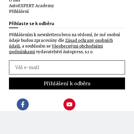
O nás
AutoEXPERT Academy
Přihlášení
Přihlaste se k odběru
Přihlášením k newsletteru beru na vědomí, že mé osobní
údaje budou zpracovány dle
Zásad ochrany osobních
údajů
, a souhlasím se
Všeobecnými obchodními
podmínkami
vydavatelství Autopress, s.r.o.
Jsme na Facebooku,
Produktová videa na
sledujte nás
YouTube