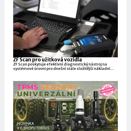
ZF Scan pro užitková vozidla
ZF Scan poskytuje efektivní diagnostický nástroj na
systémové úrovni pro dnešní stále složitější nákladní
automobily a