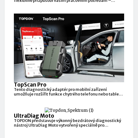
flexibilně přizpůsobí vašim pracovním potřebám –
lokální nebo
TopScan Pro
Tento diagnostický adaptér pro mobilní zařízení
umožňuje rozšířit funkce chytrého telefonu nebo tabletu
o pokročilou diagnostiku
UltraDiag Moto
TOPDON představuje výkonný bezdrátový diagnostický
nástroj UltraDiag Moto vytvořený speciálně pro
profesionální motocyklové techniky.