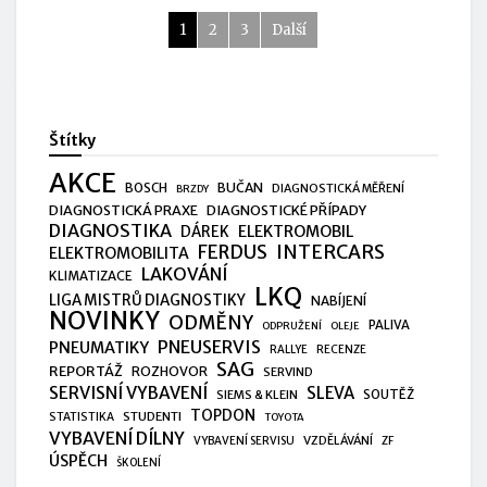
1
2
3
Další
Štítky
AKCE
BUČAN
BOSCH
DIAGNOSTICKÁ MĚŘENÍ
BRZDY
DIAGNOSTICKÁ PRAXE
DIAGNOSTICKÉ PŘÍPADY
DIAGNOSTIKA
ELEKTROMOBIL
DÁREK
FERDUS
INTERCARS
ELEKTROMOBILITA
LAKOVÁNÍ
KLIMATIZACE
LKQ
LIGA MISTRŮ DIAGNOSTIKY
NABÍJENÍ
NOVINKY
ODMĚNY
PALIVA
ODPRUŽENÍ
OLEJE
PNEUSERVIS
PNEUMATIKY
RALLYE
RECENZE
SAG
REPORTÁŽ
ROZHOVOR
SERVIND
SERVISNÍ VYBAVENÍ
SLEVA
SIEMS & KLEIN
SOUTĚŽ
TOPDON
STUDENTI
STATISTIKA
TOYOTA
VYBAVENÍ DÍLNY
VZDĚLÁVÁNÍ
VYBAVENÍ SERVISU
ZF
ÚSPĚCH
ŠKOLENÍ