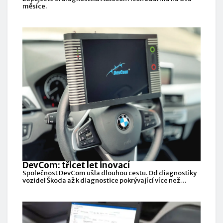
měsíce.
DevCom: třicet let inovací
Společnost DevCom ušla dlouhou cestu. Od diagnostiky
vozidel Škoda až k diagnostice pokrývající více než
stovku