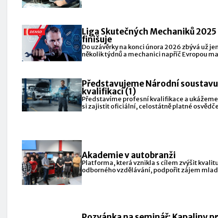
jak se na ni
Liga Skutečných Mechaniků 2025
finišuje
Do uzávěrky na konci února 2026 zbývá už je
několik týdnů a mechanici napříč Evropou ma
Představujeme Národní soustavu
kvalifikací (1)
Představíme profesní kvalifikace a ukážeme,
si zajistit oficiální, celostátně platné osvědč
pro svou profesi v
Akademie v autobranži
Platforma, která vznikla s cílem zvýšit kvalit
odborného vzdělávání, podpořit zájem mla
lidí o řemeslo a
Pozvánka na seminář: Kapaliny p