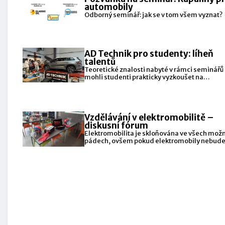
automobily
Odborný seminář: jak se v tom všem vyznat?
AD Technik pro studenty: líheň
talentů
Teoretické znalosti nabyté v rámci seminářů 
mohli studenti prakticky vyzkoušet na
nejmodernějších zařízeních a strojích
Vzdělávání v elektromobilitě –
diskusní fórum
Elektromobilita je skloňována ve všech mož
pádech, ovšem pokud elektromobily nebude
kdo opravovat, daleko nedojedeme.