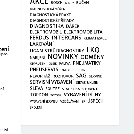
AKCE
BUČAN
BOSCH
BRZDY
DIAGNOSTICKÁ MĚŘENÍ
DIAGNOSTICKÁ PRAXE
DIAGNOSTICKÉ PŘÍPADY
DIAGNOSTIKA
DÁREK
ELEKTROMOBIL
ELEKTROMOBILITA
FERDUS
INTERCARS
KLIMATIZACE
LAKOVÁNÍ
LKQ
zení
LIGA MISTRŮ DIAGNOSTIKY
 pro
NOVINKY
ODMĚNY
NABÍJENÍ
PNEUMATIKY
PALIVA
ODPRUŽENÍ
OLEJE
PNEUSERVIS
RALLYE
RECENZE
SAG
REPORTÁŽ
ROZHOVOR
SERVIND
SERVISNÍ VYBAVENÍ
SIEMS & KLEIN
SLEVA
jní
SOUTĚŽ
STUDENTI
STATISTIKA
VYBAVENÍ DÍLNY
TOPDON
TOYOTA
ÚSPĚCH
VZDĚLÁVÁNÍ
VYBAVENÍ SERVISU
ZF
ŠKOLENÍ
ství.