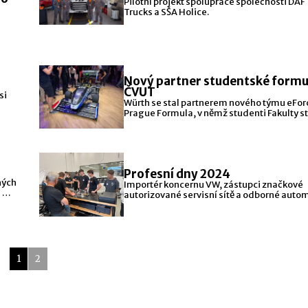
Pilotní projekt spolupráce společnosti DAF
Trucks a SŠA Holice.
Nový partner studentské formu
ČVUT
si
Würth se stal partnerem nového týmu eFor
Prague Formula, v němž studenti Fakulty str
Fakulty
Profesní dny 2024
ných
Importér koncernu VW, zástupci značkové
 mít
autorizované servisní sítě a odborné auto
školy propojili své síly a
1
2