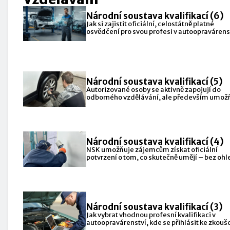
Národní soustava kvalifikací (6)
Jak si zajistit oficiální, celostátně platné
osvědčení pro svou profesi v autoopravárenst
Národní soustava kvalifikací (5)
Autorizované osoby se aktivně zapojují do
odborného vzdělávání, ale především umožň
pracovníkům z praxe získat oficiálně
Národní soustava kvalifikací (4)
NSK umožňuje zájemcům získat oficiální
potvrzení o tom, co skutečně umějí – bez oh
na to,
Národní soustava kvalifikací (3)
Jak vybrat vhodnou profesní kvalifikaci v
autoopravárenství, kde se přihlásit ke zkouš