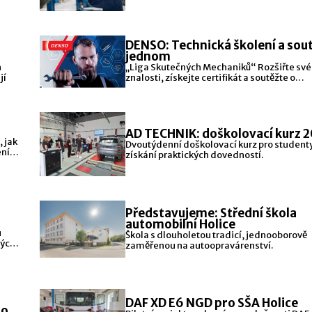
DENSO: Technická školení a sout
jednom
n
„Liga Skutečných Mechaniků“ Rozšiřte své
jí
znalosti, získejte certifikát a soutěžte o
hodnotné ceny – vše zdarma
AD TECHNIK: doškolovací kurz 
 jak
Dvoutýdenní doškolovací kurz pro studenty
ení
získání praktických dovedností.
Představujeme: Střední škola
automobilní Holice
u
Škola s dlouholetou tradicí, jednooborově
dých
zaměřenou na autoopravárenství.
DAF XD E6 NGD pro SŠA Holice
ro