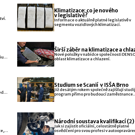
Klimatizace: co je nového
v legislativě?
ví.
Informace o aktuálně platné legislativě v
segmentu vozidlových klimatizací.
Širší záběr na klimatizace a chla
Nové položky v nabídce společnosti DENSO
ují
oblast klimatizace a chlazení.
Studium se Scanií v ISŠA Brno
Již desátým rokem společně zajišťují studi
ledu
program přímo pro budoucí zaměstnance
servisní sítě této značky.
Národní soustava kvalifikací (2)
Jak si zajistit oficiální, celostátně platné
ce,
osvědčení pro svou profesi v autoopraváren