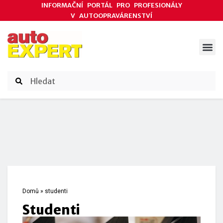
INFORMAČNÍ PORTÁL PRO PROFESIONÁLY
V AUTOOPRAVÁRENSTVÍ
ODBORNÉ ČLÁNKY
AKCE DODAVATELŮ
ČASOPIS AUTOEXPERT
Domů
»
studenti
studenti