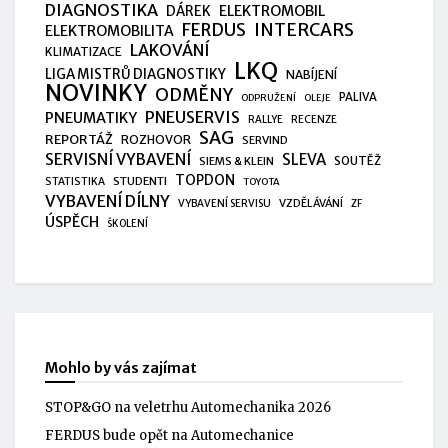
DIAGNOSTIKA
ELEKTROMOBIL
DÁREK
FERDUS
INTERCARS
ELEKTROMOBILITA
LAKOVÁNÍ
KLIMATIZACE
LKQ
LIGA MISTRŮ DIAGNOSTIKY
NABÍJENÍ
NOVINKY
ODMĚNY
PALIVA
ODPRUŽENÍ
OLEJE
PNEUSERVIS
PNEUMATIKY
RALLYE
RECENZE
SAG
REPORTÁŽ
ROZHOVOR
SERVIND
SERVISNÍ VYBAVENÍ
SLEVA
SIEMS & KLEIN
SOUTĚŽ
TOPDON
STUDENTI
STATISTIKA
TOYOTA
VYBAVENÍ DÍLNY
VZDĚLÁVÁNÍ
VYBAVENÍ SERVISU
ZF
ÚSPĚCH
ŠKOLENÍ
Mohlo by vás zajímat
STOP&GO na veletrhu Automechanika 2026
FERDUS bude opět na Automechanice