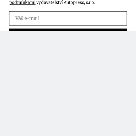
podmínkami
vydavatelství Autopress, s.r.o.
Jsme na Facebooku,
Produktová videa na
sledujte nás
YouTube
Všeobecné obchodní podmínky
Zásady zpracování osobních údajů
Souhlas se zasíláním obchodních sdělení
Odstoupení od smlouvy
Cookies