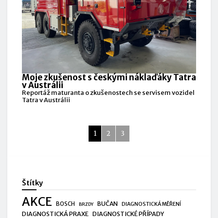
Moje zkušenost s českými náklaďáky Tatra
v Austrálii
Reportáž maturanta o zkušenostech se servisem vozidel
Tatra v Austrálii
1
2
3
Štítky
AKCE
BUČAN
BOSCH
DIAGNOSTICKÁ MĚŘENÍ
BRZDY
DIAGNOSTICKÁ PRAXE
DIAGNOSTICKÉ PŘÍPADY