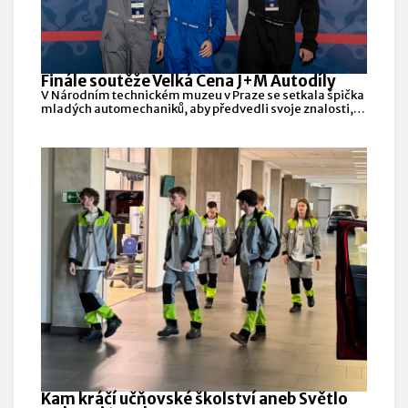
Finále soutěže Velká Cena J+M Autodíly
V Národním technickém muzeu v Praze se setkala špička
mladých automechaniků, aby předvedli svoje znalosti,
praktické
Kam kráčí učňovské školství aneb Světlo