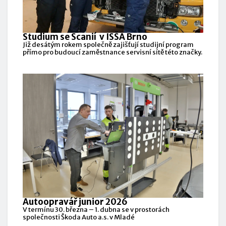
Studium se Scanií v ISŠA Brno
Již desátým rokem společně zajišťují studijní program
přímo pro budoucí zaměstnance servisní sítě této značky.
Autoopravář junior 2026
V termínu 30. března – 1. dubna se v prostorách
společnosti Škoda Auto a.s. v Mladé