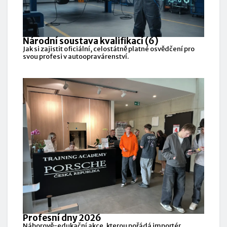
Národní soustava kvalifikací (6)
Jak si zajistit oficiální, celostátně platné osvědčení pro
svou profesi v autoopravárenství.
Profesní dny 2026
Náborově-edukační akce, kterou pořádá importér