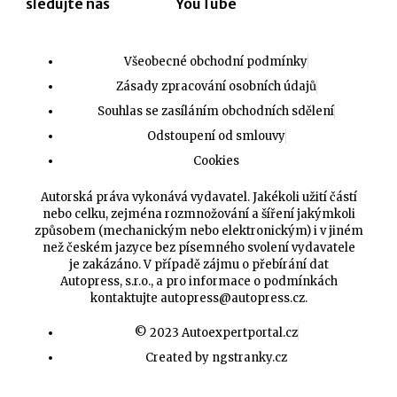
sledujte nás
YouTube
Všeobecné obchodní podmínky
Zásady zpracování osobních údajů
Souhlas se zasíláním obchodních sdělení
Odstoupení od smlouvy
Cookies
Autorská práva vykonává vydavatel. Jakékoli užití částí
nebo celku, zejména rozmnožování a šíření jakýmkoli
způsobem (mechanickým nebo elektronickým) i v jiném
než českém jazyce bez písemného svolení vydavatele
je zakázáno. V případě zájmu o přebírání dat
Autopress, s.r.o., a pro informace o podmínkách
kontaktujte
autopress@autopress.cz
.
© 2023 Autoexpertportal.cz
Created by ngstranky.cz