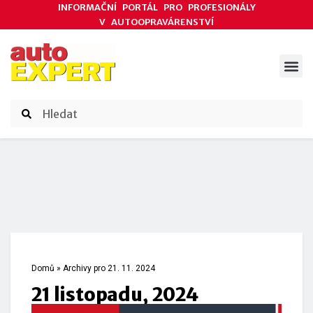
INFORMAČNÍ PORTÁL PRO PROFESIONÁLY
V AUTOOPRAVÁRENSTVÍ
ODBORNÉ ČLÁNKY
AKCE DODAVATELŮ
ČASOPIS AUTOEXPERT
Domů
»
Archivy pro 21. 11. 2024
21 listopadu, 2024