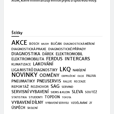
AGM, které minimalizují emise plynů a spotřebu vody.
Štítky
AKCE
BUČAN
BOSCH
DIAGNOSTICKÁ MĚŘENÍ
BRZDY
DIAGNOSTICKÁ PRAXE
DIAGNOSTICKÉ PŘÍPADY
DIAGNOSTIKA
ELEKTROMOBIL
DÁREK
FERDUS
INTERCARS
ELEKTROMOBILITA
LAKOVÁNÍ
KLIMATIZACE
LKQ
LIGA MISTRŮ DIAGNOSTIKY
NABÍJENÍ
NOVINKY
ODMĚNY
PALIVA
ODPRUŽENÍ
OLEJE
PNEUSERVIS
PNEUMATIKY
RALLYE
RECENZE
SAG
REPORTÁŽ
ROZHOVOR
SERVIND
SERVISNÍ VYBAVENÍ
SLEVA
SIEMS & KLEIN
SOUTĚŽ
TOPDON
STUDENTI
STATISTIKA
TOYOTA
VYBAVENÍ DÍLNY
VZDĚLÁVÁNÍ
VYBAVENÍ SERVISU
ZF
ÚSPĚCH
ŠKOLENÍ