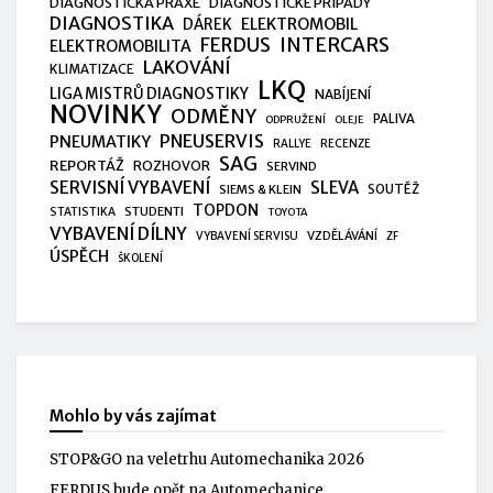
DIAGNOSTICKÁ PRAXE
DIAGNOSTICKÉ PŘÍPADY
DIAGNOSTIKA
ELEKTROMOBIL
DÁREK
FERDUS
INTERCARS
ELEKTROMOBILITA
LAKOVÁNÍ
KLIMATIZACE
LKQ
LIGA MISTRŮ DIAGNOSTIKY
NABÍJENÍ
NOVINKY
ODMĚNY
PALIVA
ODPRUŽENÍ
OLEJE
PNEUSERVIS
PNEUMATIKY
RALLYE
RECENZE
SAG
REPORTÁŽ
ROZHOVOR
SERVIND
SERVISNÍ VYBAVENÍ
SLEVA
SIEMS & KLEIN
SOUTĚŽ
TOPDON
STUDENTI
STATISTIKA
TOYOTA
VYBAVENÍ DÍLNY
VZDĚLÁVÁNÍ
VYBAVENÍ SERVISU
ZF
ÚSPĚCH
ŠKOLENÍ
Mohlo by vás zajímat
STOP&GO na veletrhu Automechanika 2026
FERDUS bude opět na Automechanice