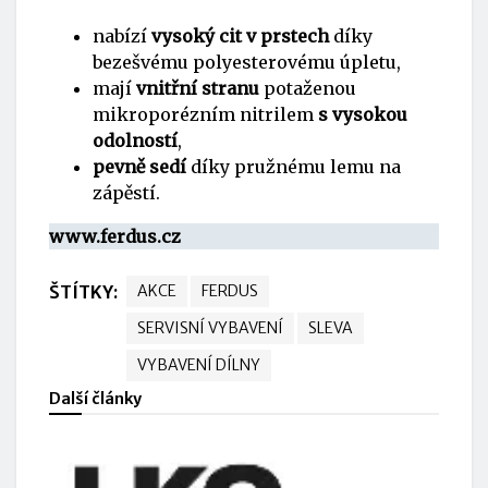
nabízí
vysoký cit v prstech
díky
bezešvému polyesterovému úpletu,
mají
vnitřní stranu
potaženou
mikroporézním nitrilem
s vysokou
odolností
,
pevně sedí
díky pružnému lemu na
zápěstí.
www.ferdus.cz
ŠTÍTKY:
AKCE
FERDUS
SERVISNÍ VYBAVENÍ
SLEVA
VYBAVENÍ DÍLNY
Další články