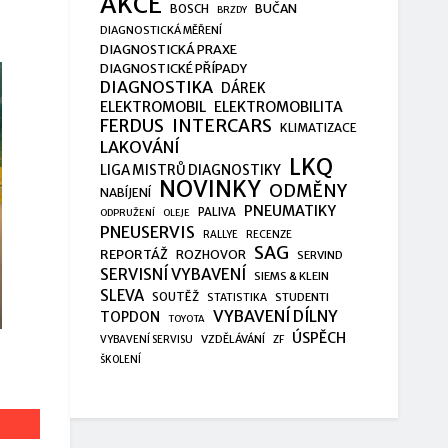
AKCE
BUČAN
BOSCH
BRZDY
DIAGNOSTICKÁ MĚŘENÍ
DIAGNOSTICKÁ PRAXE
DIAGNOSTICKÉ PŘÍPADY
DIAGNOSTIKA
DÁREK
ELEKTROMOBIL
ELEKTROMOBILITA
FERDUS
INTERCARS
KLIMATIZACE
LAKOVÁNÍ
LKQ
LIGA MISTRŮ DIAGNOSTIKY
NOVINKY
ODMĚNY
NABÍJENÍ
PNEUMATIKY
PALIVA
ODPRUŽENÍ
OLEJE
PNEUSERVIS
RALLYE
RECENZE
SAG
REPORTÁŽ
ROZHOVOR
SERVIND
SERVISNÍ VYBAVENÍ
SIEMS & KLEIN
SLEVA
SOUTĚŽ
STUDENTI
STATISTIKA
VYBAVENÍ DÍLNY
TOPDON
TOYOTA
ÚSPĚCH
VZDĚLÁVÁNÍ
VYBAVENÍ SERVISU
ZF
ŠKOLENÍ