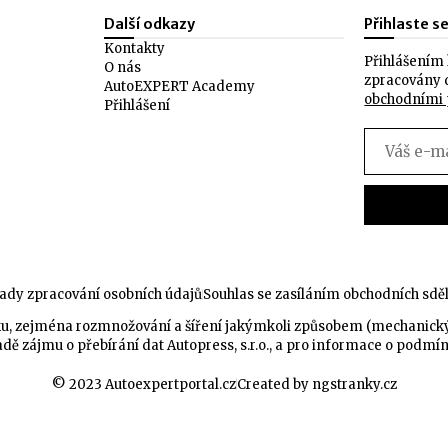
Další odkazy
Přihlaste s
Kontakty
Přihlášením 
O nás
zpracovány 
AutoEXPERT Academy
obchodními
Přihlášení
ady zpracování osobních údajů
Souhlas se zasíláním obchodních sdě
celku, zejména rozmnožování a šíření jakýmkoli způsobem (mechanic
dě zájmu o přebírání dat Autopress, s.r.o., a pro informace o podmí
© 2023 Autoexpertportal.cz
Created by ngstranky.cz