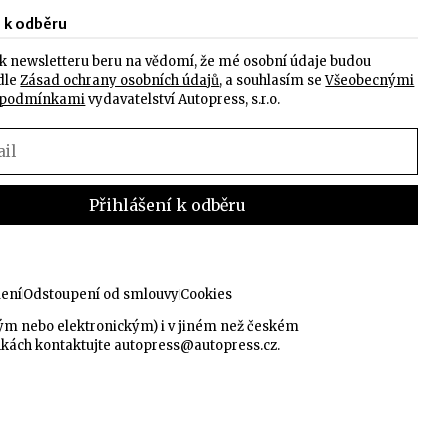
e k odběru
k newsletteru beru na vědomí, že mé osobní údaje budou
dle
Zásad ochrany osobních údajů
, a souhlasím se
Všeobecnými
 podmínkami
vydavatelství Autopress, s.r.o.
lení
Odstoupení od smlouvy
Cookies
kým nebo elektronickým) i v jiném než českém
nkách kontaktujte
autopress@autopress.cz
.