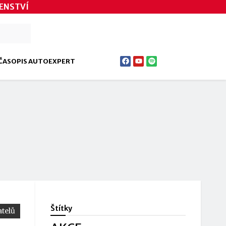
ENSTVÍ
ČASOPIS AUTOEXPERT
Štítky
telů