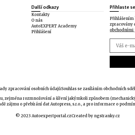
Další odkazy
Přihlaste s
Kontakty
Přihlášením 
O nás
zpracovány 
AutoEXPERT Academy
obchodními
Přihlášení
ady zpracování osobních údajů
Souhlas se zasíláním obchodních sdě
celku, zejména rozmnožování a šíření jakýmkoli způsobem (mechanic
dě zájmu o přebírání dat Autopress, s.r.o., a pro informace o podmí
© 2023 Autoexpertportal.cz
Created by ngstranky.cz