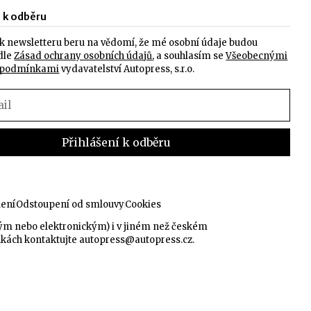
e k odběru
k newsletteru beru na vědomí, že mé osobní údaje budou
dle
Zásad ochrany osobních údajů
, a souhlasím se
Všeobecnými
 podmínkami
vydavatelství Autopress, s.r.o.
lení
Odstoupení od smlouvy
Cookies
kým nebo elektronickým) i v jiném než českém
nkách kontaktujte
autopress@autopress.cz
.