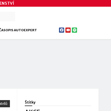
ENSTVÍ
ČASOPIS AUTOEXPERT
Štítky
telů