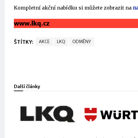
Kompletní akční nabídku si můžete zobrazit na
n
www.lkq.cz
ŠTÍTKY:
AKCE
LKQ
ODMĚNY
Další články