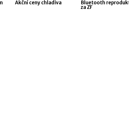
ům
Akční ceny chladiva
Bluetooth reproduk
za ZF