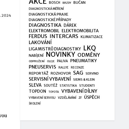
AKCE
BUČAN
BOSCH
BRZDY
DIAGNOSTICKÁ MĚŘENÍ
DIAGNOSTICKÁ PRAXE
8. 2024
DIAGNOSTICKÉ PŘÍPADY
DIAGNOSTIKA
DÁREK
ELEKTROMOBIL
ELEKTROMOBILITA
FERDUS
INTERCARS
KLIMATIZACE
LAKOVÁNÍ
LKQ
LIGA MISTRŮ DIAGNOSTIKY
NOVINKY
ODMĚNY
NABÍJENÍ
PNEUMATIKY
PALIVA
ODPRUŽENÍ
OLEJE
PNEUSERVIS
RALLYE
RECENZE
SAG
REPORTÁŽ
ROZHOVOR
SERVIND
SERVISNÍ VYBAVENÍ
SIEMS & KLEIN
SLEVA
SOUTĚŽ
STUDENTI
STATISTIKA
VYBAVENÍ DÍLNY
TOPDON
TOYOTA
ÚSPĚCH
VZDĚLÁVÁNÍ
VYBAVENÍ SERVISU
ZF
ŠKOLENÍ
vou