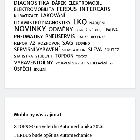
DIAGNOSTIKA
ELEKTROMOBIL
DÁREK
FERDUS
INTERCARS
ELEKTROMOBILITA
LAKOVÁNÍ
KLIMATIZACE
LKQ
LIGA MISTRŮ DIAGNOSTIKY
NABÍJENÍ
NOVINKY
ODMĚNY
PALIVA
ODPRUŽENÍ
OLEJE
PNEUSERVIS
PNEUMATIKY
RALLYE
RECENZE
SAG
REPORTÁŽ
ROZHOVOR
SERVIND
SERVISNÍ VYBAVENÍ
SLEVA
SIEMS & KLEIN
SOUTĚŽ
TOPDON
STUDENTI
STATISTIKA
TOYOTA
VYBAVENÍ DÍLNY
VZDĚLÁVÁNÍ
VYBAVENÍ SERVISU
ZF
ÚSPĚCH
ŠKOLENÍ
Mohlo by vás zajímat
STOP&GO na veletrhu Automechanika 2026
FERDUS bude opět na Automechanice