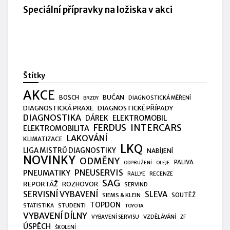
Speciální přípravky na ložiska v akci
Štítky
AKCE
BUČAN
BOSCH
DIAGNOSTICKÁ MĚŘENÍ
BRZDY
DIAGNOSTICKÁ PRAXE
DIAGNOSTICKÉ PŘÍPADY
DIAGNOSTIKA
ELEKTROMOBIL
DÁREK
FERDUS
INTERCARS
ELEKTROMOBILITA
LAKOVÁNÍ
KLIMATIZACE
LKQ
LIGA MISTRŮ DIAGNOSTIKY
NABÍJENÍ
NOVINKY
ODMĚNY
PALIVA
ODPRUŽENÍ
OLEJE
PNEUSERVIS
PNEUMATIKY
RALLYE
RECENZE
SAG
REPORTÁŽ
ROZHOVOR
SERVIND
SERVISNÍ VYBAVENÍ
SLEVA
SIEMS & KLEIN
SOUTĚŽ
TOPDON
STUDENTI
STATISTIKA
TOYOTA
VYBAVENÍ DÍLNY
VZDĚLÁVÁNÍ
VYBAVENÍ SERVISU
ZF
ÚSPĚCH
ŠKOLENÍ