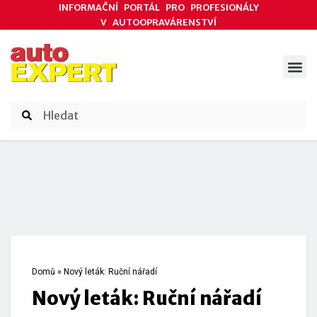
INFORMAČNÍ PORTÁL PRO PROFESIONÁLY
V AUTOOPRAVÁRENSTVÍ
ODBORNÉ ČLÁNKY
AKCE DODAVATELŮ
ČASOPIS AUTOEXPERT
Domů
»
Nový leták: Ruční nářadí
Nový leták: Ruční nářadí