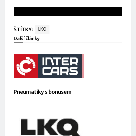
www.lkq.cz
ŠTÍTKY:
LKQ
Další články
Pneumatiky s bonusem