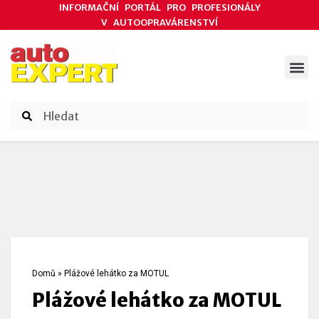
INFORMAČNÍ PORTÁL PRO PROFESIONÁLY
V AUTOOPRAVÁRENSTVÍ
ODBORNÉ ČLÁNKY
AKCE DODAVATELŮ
ČASOPIS AUTOEXPERT
Domů
»
Plážové lehátko za MOTUL
Plážové lehátko za MOTUL