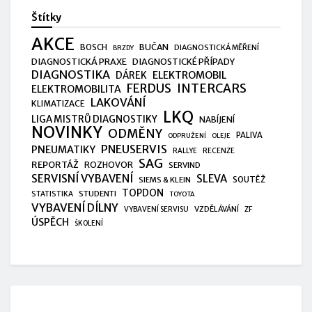
Štítky
AKCE
BUČAN
BOSCH
DIAGNOSTICKÁ MĚŘENÍ
BRZDY
DIAGNOSTICKÁ PRAXE
DIAGNOSTICKÉ PŘÍPADY
DIAGNOSTIKA
ELEKTROMOBIL
DÁREK
FERDUS
INTERCARS
ELEKTROMOBILITA
LAKOVÁNÍ
KLIMATIZACE
LKQ
LIGA MISTRŮ DIAGNOSTIKY
NABÍJENÍ
NOVINKY
ODMĚNY
PALIVA
ODPRUŽENÍ
OLEJE
PNEUSERVIS
PNEUMATIKY
RALLYE
RECENZE
SAG
REPORTÁŽ
ROZHOVOR
SERVIND
SERVISNÍ VYBAVENÍ
SLEVA
SIEMS & KLEIN
SOUTĚŽ
TOPDON
STUDENTI
STATISTIKA
TOYOTA
VYBAVENÍ DÍLNY
VZDĚLÁVÁNÍ
VYBAVENÍ SERVISU
ZF
ÚSPĚCH
ŠKOLENÍ