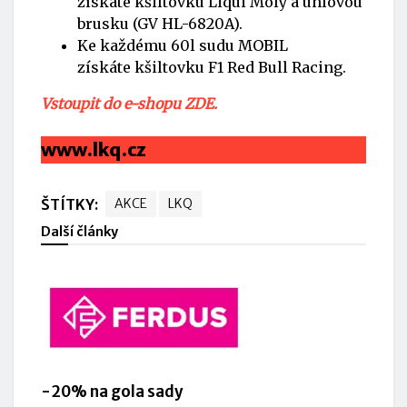
získáte kšiltovku Liqui Moly a úhlovou
brusku (
GV HL-6820A
).
Ke každému 60l sudu MOBIL
získáte kšiltovku F1 Red Bull Racing.
Vstoupit do e-shopu ZDE.
www.lkq.cz
ŠTÍTKY:
AKCE
LKQ
Další články
-20% na gola sady