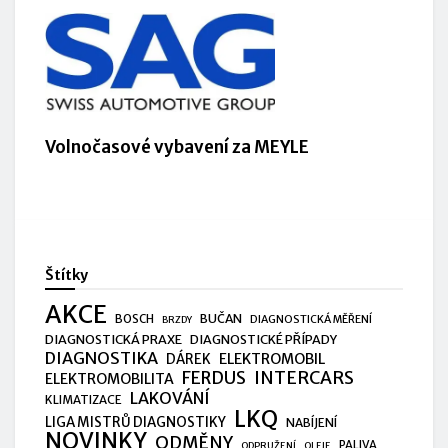
Volnočasové vybavení za MEYLE
Štítky
AKCE
BUČAN
BOSCH
DIAGNOSTICKÁ MĚŘENÍ
BRZDY
DIAGNOSTICKÁ PRAXE
DIAGNOSTICKÉ PŘÍPADY
DIAGNOSTIKA
ELEKTROMOBIL
DÁREK
FERDUS
INTERCARS
ELEKTROMOBILITA
LAKOVÁNÍ
KLIMATIZACE
LKQ
LIGA MISTRŮ DIAGNOSTIKY
NABÍJENÍ
NOVINKY
ODMĚNY
PALIVA
ODPRUŽENÍ
OLEJE