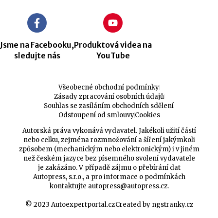
Jsme na Facebooku,
Produktová videa na
sledujte nás
YouTube
Všeobecné obchodní podmínky
Zásady zpracování osobních údajů
Souhlas se zasíláním obchodních sdělení
Odstoupení od smlouvy
Cookies
Autorská práva vykonává vydavatel. Jakékoli užití částí
nebo celku, zejména rozmnožování a šíření jakýmkoli
způsobem (mechanickým nebo elektronickým) i v jiném
než českém jazyce bez písemného svolení vydavatele
je zakázáno. V případě zájmu o přebírání dat
Autopress, s.r.o., a pro informace o podmínkách
kontaktujte
autopress@autopress.cz
.
© 2023 Autoexpertportal.cz
Created by ngstranky.cz