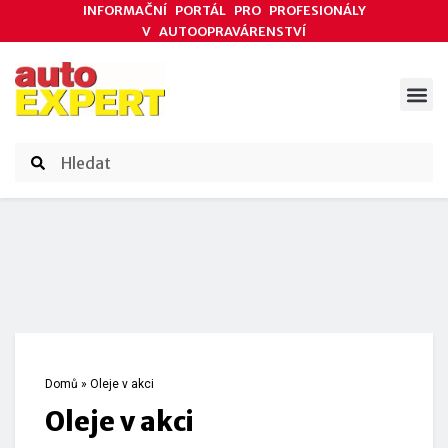
INFORMAČNÍ PORTÁL PRO PROFESIONÁLY
V AUTOOPRAVÁRENSTVÍ
ODBORNÉ ČLÁNKY
AKCE DODAVATELŮ
ČASOPIS AUTOEXPERT
Domů
»
Oleje v akci
Oleje v akci