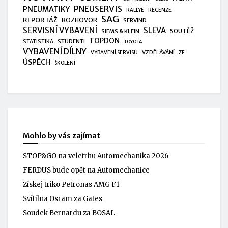
PNEUSERVIS
PNEUMATIKY
RALLYE
RECENZE
SAG
REPORTÁŽ
ROZHOVOR
SERVIND
SERVISNÍ VYBAVENÍ
SLEVA
SIEMS & KLEIN
SOUTĚŽ
TOPDON
STUDENTI
STATISTIKA
TOYOTA
VYBAVENÍ DÍLNY
VZDĚLÁVÁNÍ
VYBAVENÍ SERVISU
ZF
ÚSPĚCH
ŠKOLENÍ
Mohlo by vás zajímat
STOP&GO na veletrhu Automechanika 2026
FERDUS bude opět na Automechanice
Získej triko Petronas AMG F1
Svítilna Osram za Gates
Soudek Bernardu za BOSAL