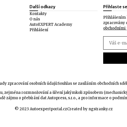
Další odkazy
Přihlaste s
Kontakty
Přihlášením 
O nás
zpracovány 
AutoEXPERT Academy
obchodními
Přihlášení
ady zpracování osobních údajů
Souhlas se zasíláním obchodních sdě
celku, zejména rozmnožování a šíření jakýmkoli způsobem (mechanic
dě zájmu o přebírání dat Autopress, s.r.o., a pro informace o podmí
© 2023 Autoexpertportal.cz
Created by ngstranky.cz