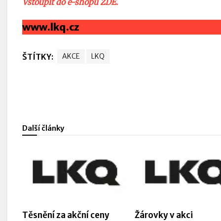
Vstoupit do e-shopu ZDE.
www.lkq.cz
ŠTÍTKY:
AKCE
LKQ
Další články
Těsnění za akční ceny
Žárovky v akci