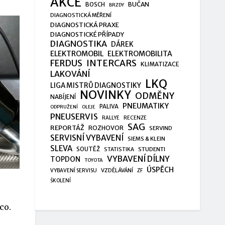
AKCE
BUČAN
BOSCH
BRZDY
DIAGNOSTICKÁ MĚŘENÍ
DIAGNOSTICKÁ PRAXE
DIAGNOSTICKÉ PŘÍPADY
DIAGNOSTIKA
DÁREK
ELEKTROMOBIL
ELEKTROMOBILITA
FERDUS
INTERCARS
KLIMATIZACE
LAKOVÁNÍ
LKQ
LIGA MISTRŮ DIAGNOSTIKY
NOVINKY
ODMĚNY
NABÍJENÍ
PNEUMATIKY
PALIVA
ODPRUŽENÍ
OLEJE
PNEUSERVIS
RALLYE
RECENZE
SAG
REPORTÁŽ
ROZHOVOR
SERVIND
SERVISNÍ VYBAVENÍ
SIEMS & KLEIN
SLEVA
SOUTĚŽ
STUDENTI
STATISTIKA
VYBAVENÍ DÍLNY
TOPDON
TOYOTA
ÚSPĚCH
VZDĚLÁVÁNÍ
VYBAVENÍ SERVISU
ZF
ŠKOLENÍ
co.