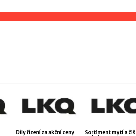
Díly řízení za akční ceny
Sortiment mytí a čiš