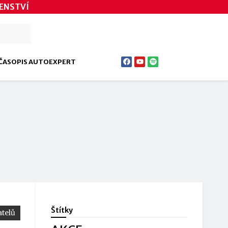
ENSTVÍ
ČASOPIS AUTOEXPERT
Štítky
telů