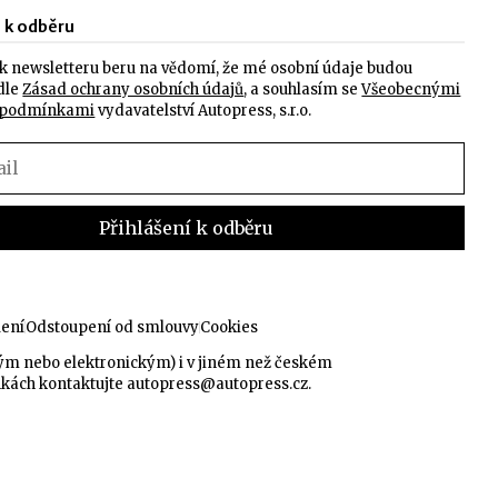
e k odběru
k newsletteru beru na vědomí, že mé osobní údaje budou
dle
Zásad ochrany osobních údajů
, a souhlasím se
Všeobecnými
 podmínkami
vydavatelství Autopress, s.r.o.
lení
Odstoupení od smlouvy
Cookies
kým nebo elektronickým) i v jiném než českém
nkách kontaktujte
autopress@autopress.cz
.