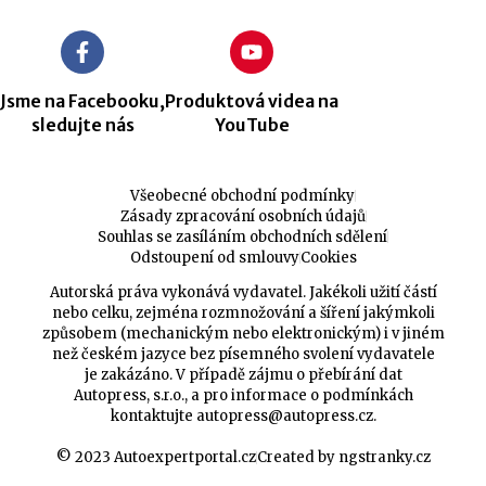
Jsme na Facebooku,
Produktová videa na
sledujte nás
YouTube
Všeobecné obchodní podmínky
Zásady zpracování osobních údajů
Souhlas se zasíláním obchodních sdělení
Odstoupení od smlouvy
Cookies
Autorská práva vykonává vydavatel. Jakékoli užití částí
nebo celku, zejména rozmnožování a šíření jakýmkoli
způsobem (mechanickým nebo elektronickým) i v jiném
než českém jazyce bez písemného svolení vydavatele
je zakázáno. V případě zájmu o přebírání dat
Autopress, s.r.o., a pro informace o podmínkách
kontaktujte
autopress@autopress.cz
.
© 2023 Autoexpertportal.cz
Created by ngstranky.cz