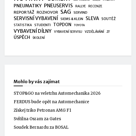
PNEUSERVIS
PNEUMATIKY
RALLYE
RECENZE
SAG
REPORTÁŽ
ROZHOVOR
SERVIND
SERVISNÍ VYBAVENÍ
SLEVA
SIEMS & KLEIN
SOUTĚŽ
TOPDON
STUDENTI
STATISTIKA
TOYOTA
VYBAVENÍ DÍLNY
VZDĚLÁVÁNÍ
VYBAVENÍ SERVISU
ZF
ÚSPĚCH
ŠKOLENÍ
Mohlo by vás zajímat
STOP&GO na veletrhu Automechanika 2026
FERDUS bude opět na Automechanice
Získej triko Petronas AMG F1
Svítilna Osram za Gates
Soudek Bernardu za BOSAL