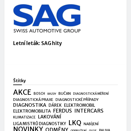
Letní leták: SAG hity
Štítky
AKCE
BUČAN
BOSCH
DIAGNOSTICKÁ MĚŘENÍ
BRZDY
DIAGNOSTICKÁ PRAXE
DIAGNOSTICKÉ PŘÍPADY
DIAGNOSTIKA
ELEKTROMOBIL
DÁREK
FERDUS
INTERCARS
ELEKTROMOBILITA
LAKOVÁNÍ
KLIMATIZACE
LKQ
LIGA MISTRŮ DIAGNOSTIKY
NABÍJENÍ
NOVINKY
ODMĚNY
PALIVA
ODPRUŽENÍ
OLEJE