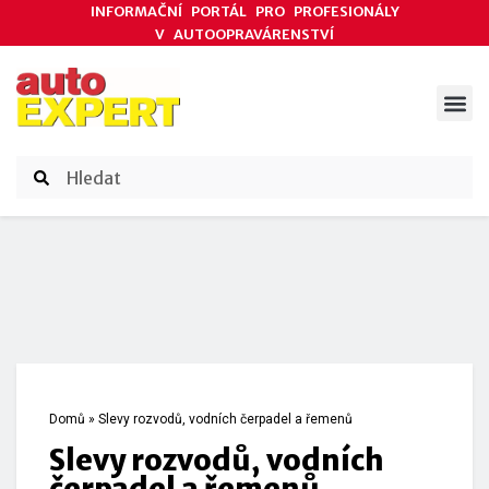
INFORMAČNÍ PORTÁL PRO PROFESIONÁLY
V AUTOOPRAVÁRENSTVÍ
ODBORNÉ ČLÁNKY
AKCE DODAVATELŮ
ČASOPIS AUTOEXPERT
Domů
»
Slevy rozvodů, vodních čerpadel a řemenů
Slevy rozvodů, vodních
čerpadel a řemenů