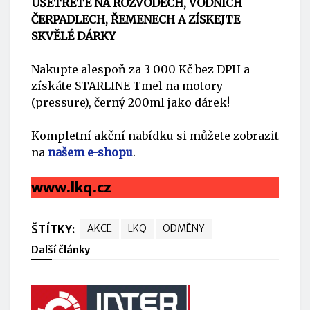
UŠETŘETE NA ROZVODECH, VODNÍCH
ČERPADLECH, ŘEMENECH A ZÍSKEJTE
SKVĚLÉ DÁRKY
Nakupte alespoň za 3 000 Kč bez DPH a
získáte STARLINE Tmel na motory
(pressure), černý 200ml jako dárek!
Kompletní akční nabídku si můžete zobrazit
na
našem e-shopu
.
www.lkq.cz
ŠTÍTKY:
AKCE
LKQ
ODMĚNY
Další články