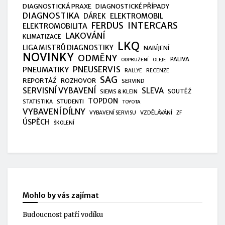
DIAGNOSTICKÁ PRAXE
DIAGNOSTICKÉ PŘÍPADY
DIAGNOSTIKA
ELEKTROMOBIL
DÁREK
FERDUS
INTERCARS
ELEKTROMOBILITA
LAKOVÁNÍ
KLIMATIZACE
LKQ
LIGA MISTRŮ DIAGNOSTIKY
NABÍJENÍ
NOVINKY
ODMĚNY
PALIVA
ODPRUŽENÍ
OLEJE
PNEUSERVIS
PNEUMATIKY
RALLYE
RECENZE
SAG
REPORTÁŽ
ROZHOVOR
SERVIND
SERVISNÍ VYBAVENÍ
SLEVA
SIEMS & KLEIN
SOUTĚŽ
TOPDON
STUDENTI
STATISTIKA
TOYOTA
VYBAVENÍ DÍLNY
VZDĚLÁVÁNÍ
VYBAVENÍ SERVISU
ZF
ÚSPĚCH
ŠKOLENÍ
Mohlo by vás zajímat
Budoucnost patří vodíku