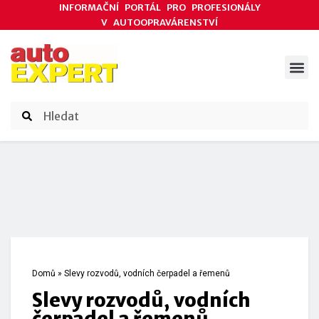
INFORMAČNÍ PORTÁL PRO PROFESIONÁLY
V AUTOOPRAVÁRENSTVÍ
ODBORNÉ ČLÁNKY
AKCE DODAVATELŮ
ČASOPIS AUTOEXPERT
Domů
»
Slevy rozvodů, vodních čerpadel a řemenů
Slevy rozvodů, vodních
čerpadel a řemenů