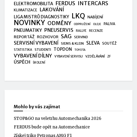
FERDUS
INTERCARS
ELEKTROMOBILITA
LAKOVÁNÍ
KLIMATIZACE
LKQ
LIGA MISTRŮ DIAGNOSTIKY
NABÍJENÍ
NOVINKY
ODMĚNY
PALIVA
ODPRUŽENÍ
OLEJE
PNEUSERVIS
PNEUMATIKY
RALLYE
RECENZE
SAG
REPORTÁŽ
ROZHOVOR
SERVIND
SERVISNÍ VYBAVENÍ
SLEVA
SIEMS & KLEIN
SOUTĚŽ
TOPDON
STUDENTI
STATISTIKA
TOYOTA
VYBAVENÍ DÍLNY
VZDĚLÁVÁNÍ
VYBAVENÍ SERVISU
ZF
ÚSPĚCH
ŠKOLENÍ
Mohlo by vás zajímat
STOP&GO na veletrhu Automechanika 2026
FERDUS bude opět na Automechanice
Získej triko Petronas AMG F1