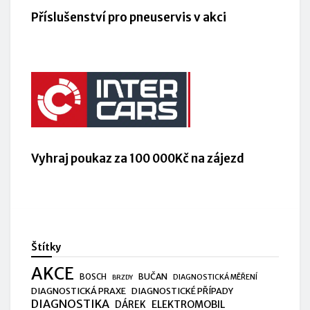
Příslušenství pro pneuservis v akci
Vyhraj poukaz za 100 000Kč na zájezd
Štítky
AKCE
BUČAN
BOSCH
DIAGNOSTICKÁ MĚŘENÍ
BRZDY
DIAGNOSTICKÁ PRAXE
DIAGNOSTICKÉ PŘÍPADY
DIAGNOSTIKA
ELEKTROMOBIL
DÁREK