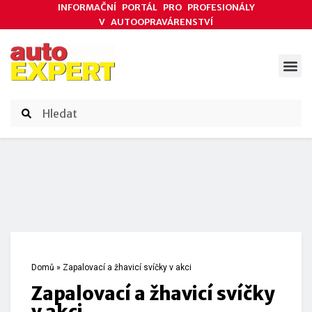
INFORMAČNÍ PORTÁL PRO PROFESIONÁLY
V AUTOOPRAVÁRENSTVÍ
ODBORNÉ ČLÁNKY
AKCE DODAVATELŮ
ČASOPIS AUTOEXPERT
Domů
»
Zapalovací a žhavicí svíčky v akci
Zapalovací a žhavicí svíčky
v akci