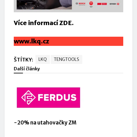
Více informací ZDE.
www.lkq.cz
ŠTÍTKY:
LKQ
TENGTOOLS
Další články
-20% na utahovačky ZM