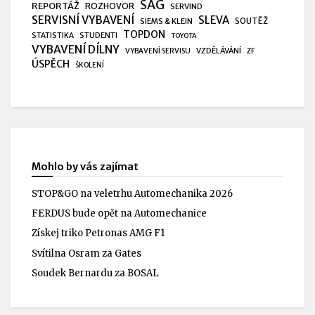
SAG
REPORTÁŽ
ROZHOVOR
SERVIND
SERVISNÍ VYBAVENÍ
SLEVA
SIEMS & KLEIN
SOUTĚŽ
TOPDON
STUDENTI
STATISTIKA
TOYOTA
VYBAVENÍ DÍLNY
VZDĚLÁVÁNÍ
VYBAVENÍ SERVISU
ZF
ÚSPĚCH
ŠKOLENÍ
Mohlo by vás zajímat
STOP&GO na veletrhu Automechanika 2026
FERDUS bude opět na Automechanice
Získej triko Petronas AMG F1
Svítilna Osram za Gates
Soudek Bernardu za BOSAL