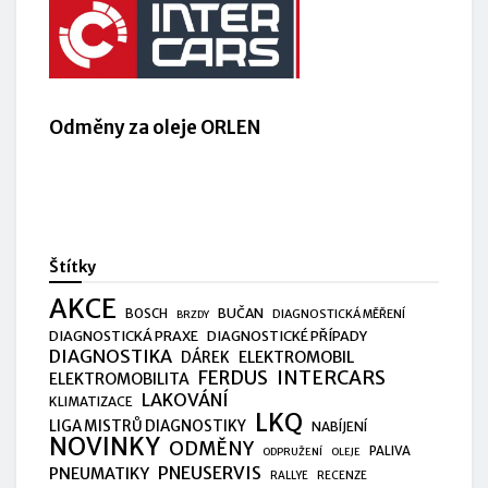
Odměny za oleje ORLEN
Štítky
AKCE
BUČAN
BOSCH
DIAGNOSTICKÁ MĚŘENÍ
BRZDY
DIAGNOSTICKÁ PRAXE
DIAGNOSTICKÉ PŘÍPADY
DIAGNOSTIKA
ELEKTROMOBIL
DÁREK
FERDUS
INTERCARS
ELEKTROMOBILITA
LAKOVÁNÍ
KLIMATIZACE
LKQ
LIGA MISTRŮ DIAGNOSTIKY
NABÍJENÍ
NOVINKY
ODMĚNY
PALIVA
ODPRUŽENÍ
OLEJE
PNEUSERVIS
PNEUMATIKY
RALLYE
RECENZE