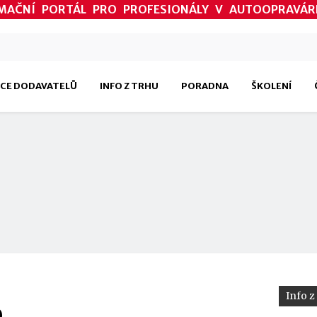
MAČNÍ PORTÁL PRO PROFESIONÁLY V AUTOOPRAVÁR
CE DODAVATELŮ
INFO Z TRHU
PORADNA
ŠKOLENÍ
Info z
0