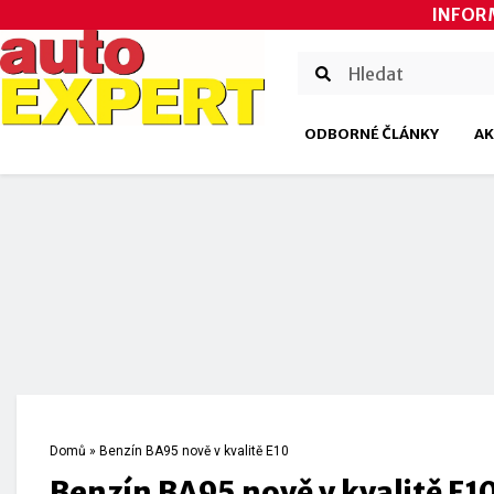
INFOR
ODBORNÉ ČLÁNKY
AK
Domů
»
Benzín BA95 nově v kvalitě E10
Benzín BA95 nově v kvalitě E1