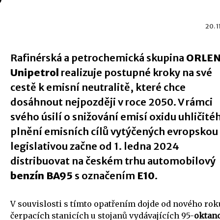
20. 1
Rafinérská a petrochemická skupina
ORLE
Unipetrol
realizuje postupné kroky na své
cestě k emisní neutralitě, které chce
dosáhnout nejpozději v roce 2050. V rámci
svého úsilí o snižování emisí oxidu uhličité
plnění emisních cílů vytýčených evropskou
legislativou začne od 1. ledna 2024
distribuovat na českém trhu automobilový
benzín BA95
s označením
E10
.
V souvislosti s tímto opatřením dojde od nového rok
čerpacích stanicích u stojanů vydávajících 95-
oktan