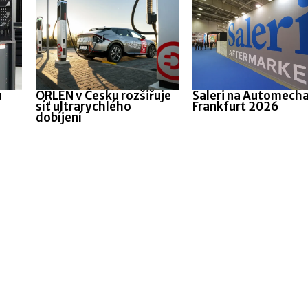
u
ORLEN v Česku rozšiřuje
Saleri na Automech
síť ultrarychlého
Frankfurt 2026
dobíjení