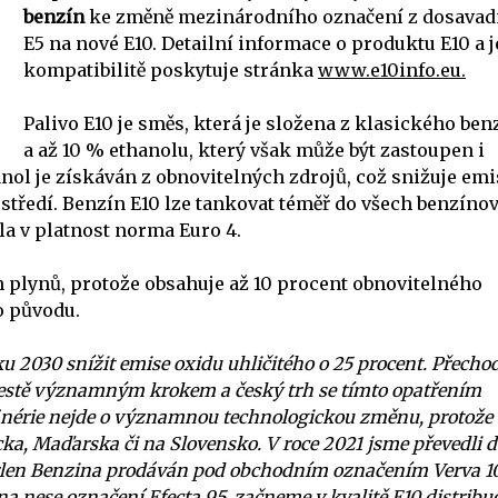
benzín
ke změně mezinárodního označení z dosavad
E5 na nové E10. Detailní informace o produktu E10 a 
kompatibilitě poskytuje stránka
www.e10info.eu
.
Palivo E10 je směs, která je složena z klasického ben
a až 10 % ethanolu, který však může být zastoupen i
anol je získáván z obnovitelných zdrojů, což snižuje emi
středí. Benzín E10 lze tankovat téměř do všech benzíno
a v platnost norma Euro 4.
 plynů, protože obsahuje až 10 procent obnovitelného
o původu.
u 2030 snížit emise oxidu uhličitého o 25 procent. Přecho
o cestě významným krokem a český trh se tímto opatřením
finérie nejde o významnou technologickou změnu, protože
cka, Maďarska či na Slovensko. V roce 2021 jsme převedli 
 Orlen Benzina prodáván pod obchodním označením Verva 1
na nese označení Efecta 95, začneme v kvalitě E10 distribu