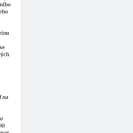
ního
jeho
zínu
se
vých
d na
do
00.
ovat