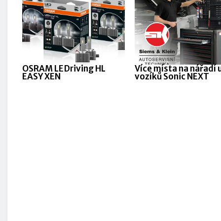
OSRAM LEDriving HL
Více místa na nářadí 
EASY XEN
vozíků Sonic NEXT