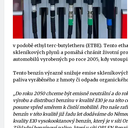
v podobě ethyl terc-butyletheru (ETBE). Tento eth
skleníkových plynů a pomáhá chránit životní pro
automobilů vyrobených po roce 2005, kdy vstoupil
Tento benzín výrazně snižuje emise skleníkových
paliva vyráběného z hmoty či odpadu organickéh
„Do roku 2050 chceme být emisně neutrální a do rok
výrobu a distribuci benzínu v kvalitě E10 je na tét
posune vpřed směrem k čistší mobilitě. Pro naše ra
benzín v této kvalitě již řadu let dodáváme do Něme
kvality E10 vysokooktanový benzín, který je v síti
Základní benzínové palivo, které v síti ORLEN Benzi