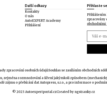
Další odkazy
Přihlaste s
Kontakty
Přihlášením 
O nás
zpracovány 
AutoEXPERT Academy
obchodními
Přihlášení
ady zpracování osobních údajů
Souhlas se zasíláním obchodních sdě
celku, zejména rozmnožování a šíření jakýmkoli způsobem (mechanic
dě zájmu o přebírání dat Autopress, s.r.o., a pro informace o podmí
© 2023 Autoexpertportal.cz
Created by ngstranky.cz