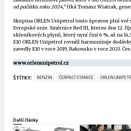
od počátku roku 2024,“
říká Tomasz Wiatrak, gener
Skupina ORLEN Unipetrol touto úpravou plní své s
Evropské unie. Směrnice Red III, kterou dne 12. ří
skleníkových plynů, který nyní činí 6 %, až na 14
E10 ORLEN Unipetrol rovněž harmonizuje dodávk
zavedly E10 v roce 2019, Rakousko v roce 2023. Če
www.orlenunipetrol.cz
ŠTÍTKY:
BENZIN
ČERPACÍ STANICE
ORLEN UNIPET
Další články