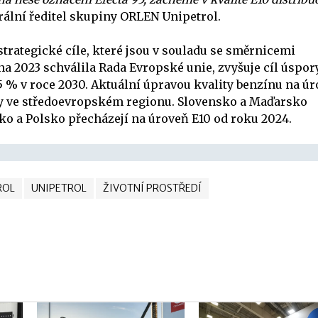
ální ředitel skupiny ORLEN Unipetrol.
trategické cíle, které jsou v souladu se směrnicemi
jna 2023 schválila Rada Evropské unie, zvyšuje cíl úspor
,5 % v roce 2030. Aktuální úpravou kvality benzínu na ú
y ve středoevropském regionu. Slovensko a Maďarsko
sko a Polsko přecházejí na úroveň E10 od roku 2024.
ROL
UNIPETROL
ŽIVOTNÍ PROSTŘEDÍ