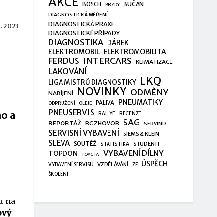
AKCE
BUČAN
BOSCH
BRZDY
DIAGNOSTICKÁ MĚŘENÍ
DIAGNOSTICKÁ PRAXE
1. 2023
DIAGNOSTICKÉ PŘÍPADY
DIAGNOSTIKA
DÁREK
ELEKTROMOBIL
ELEKTROMOBILITA
N
FERDUS
INTERCARS
KLIMATIZACE
LAKOVÁNÍ
LKQ
LIGA MISTRŮ DIAGNOSTIKY
NOVINKY
ODMĚNY
NABÍJENÍ
PNEUMATIKY
PALIVA
ODPRUŽENÍ
OLEJE
PNEUSERVIS
ho a
RALLYE
RECENZE
SAG
REPORTÁŽ
ROZHOVOR
SERVIND
SERVISNÍ VYBAVENÍ
SIEMS & KLEIN
SLEVA
SOUTĚŽ
STUDENTI
STATISTIKA
VYBAVENÍ DÍLNY
TOPDON
TOYOTA
ÚSPĚCH
VZDĚLÁVÁNÍ
VYBAVENÍ SERVISU
ZF
ŠKOLENÍ
u na
ový