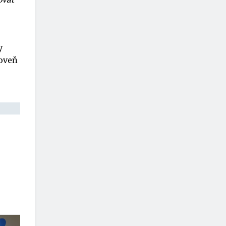
y
roveň