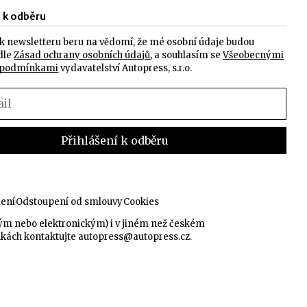
e k odběru
k newsletteru beru na vědomí, že mé osobní údaje budou
dle
Zásad ochrany osobních údajů
, a souhlasím se
Všeobecnými
 podmínkami
vydavatelství Autopress, s.r.o.
lení
Odstoupení od smlouvy
Cookies
kým nebo elektronickým) i v jiném než českém
nkách kontaktujte
autopress@autopress.cz
.