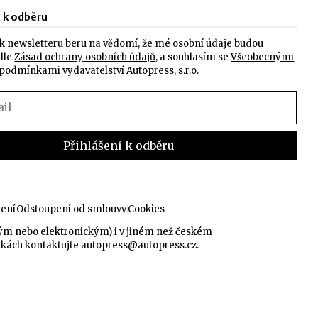
e k odběru
k newsletteru beru na vědomí, že mé osobní údaje budou
dle
Zásad ochrany osobních údajů
, a souhlasím se
Všeobecnými
 podmínkami
vydavatelství Autopress, s.r.o.
lení
Odstoupení od smlouvy
Cookies
kým nebo elektronickým) i v jiném než českém
nkách kontaktujte
autopress@autopress.cz
.