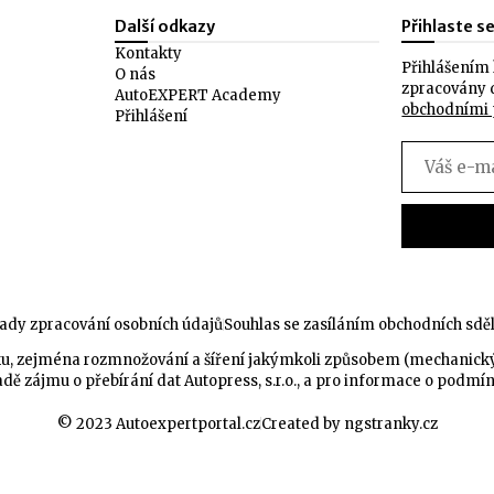
Další odkazy
Přihlaste s
Kontakty
Přihlášením 
O nás
zpracovány 
AutoEXPERT Academy
obchodními
Přihlášení
ady zpracování osobních údajů
Souhlas se zasíláním obchodních sdě
celku, zejména rozmnožování a šíření jakýmkoli způsobem (mechanic
dě zájmu o přebírání dat Autopress, s.r.o., a pro informace o podmí
© 2023 Autoexpertportal.cz
Created by ngstranky.cz