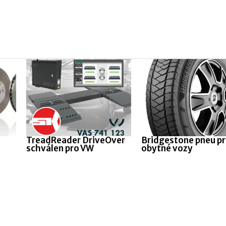
TreadReader DriveOver
Bridgestone pneu p
schválen pro VW
obytné vozy