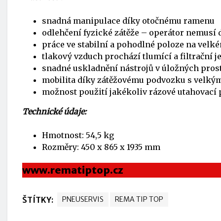
snadná manipulace díky otočnému ramenu
odlehčení fyzické zátěže – operátor nemusí d
práce ve stabilní a pohodlné poloze na velk
tlakový vzduch prochází tlumící a filtrační 
snadné uskladnění nástrojů v úložných pros
mobilita díky zátěžovému podvozku s velkým
možnost použití jakékoliv rázové utahovací 
Technické údaje:
Hmotnost: 54,5 kg
Rozměry: 450 x 865 x 1935 mm
www.rematiptop.cz
ŠTÍTKY:
PNEUSERVIS
REMA TIP TOP