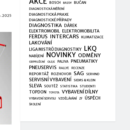
AKCE
BUČAN
BOSCH
BRZDY
DIAGNOSTICKÁ MĚŘENÍ
DIAGNOSTICKÁ PRAXE
6. 2025
DIAGNOSTICKÉ PŘÍPADY
DIAGNOSTIKA
DÁREK
ELEKTROMOBIL
ELEKTROMOBILITA
FERDUS
INTERCARS
KLIMATIZACE
LAKOVÁNÍ
LKQ
LIGA MISTRŮ DIAGNOSTIKY
NOVINKY
ODMĚNY
NABÍJENÍ
PNEUMATIKY
PALIVA
ODPRUŽENÍ
OLEJE
PNEUSERVIS
RALLYE
RECENZE
SAG
REPORTÁŽ
ROZHOVOR
SERVIND
SERVISNÍ VYBAVENÍ
SIEMS & KLEIN
SLEVA
SOUTĚŽ
STUDENTI
STATISTIKA
VYBAVENÍ DÍLNY
TOPDON
TOYOTA
ÚSPĚCH
VZDĚLÁVÁNÍ
VYBAVENÍ SERVISU
ZF
ŠKOLENÍ