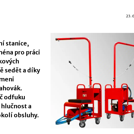
23. 
í stanice
,
ména pro práci
tkových
 sedět a díky
ameni
tahovák.
ič odfuku
 hlučnost a
okolí obsluhy.