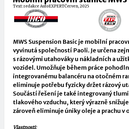
Text:
redakce AutoEXPERT
Červen, 2025
MWS Suspension Basic je
mobilní pracovn
vyvinutá společností Paoli. Je určena zej
s rázovými utahováky u nákladních a uži
vozidel. Umožňuje během práce pohodlně
integrovanému balancéru na otočném r
eliminuje potřebu fyzicky držet rázový u
Součástí řešení je také integrovaný tlum
tlakového vzduchu, který výrazně snižuje
zároveň eliminuje úniky oleje a prachu v 
Vlastnosti: