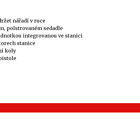
ržet nářadí v ruce
ém, polstrovaném sedadle
jednotkou integrovanou ve stanici
torech stanice
i koly
pistole