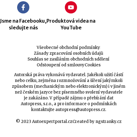
Jsme na Facebooku,
Produktová videa na
sledujte nás
YouTube
Všeobecné obchodní podmínky
Zásady zpracování osobních údajů
Souhlas se zasíláním obchodních sdělení
Odstoupení od smlouvy
Cookies
Autorská práva vykonává vydavatel. Jakékoli užití částí
nebo celku, zejména rozmnožování a šíření jakýmkoli
způsobem (mechanickým nebo elektronickým) i v jiném
než českém jazyce bez písemného svolení vydavatele
je zakázáno. V případě zájmu o přebírání dat
Autopress, s.r.o., a pro informace o podmínkách
kontaktujte
autopress@autopress.cz
.
© 2023 Autoexpertportal.cz
Created by ngstranky.cz