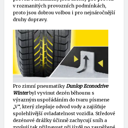
v rozmanitých provozních podmínkách,
proto jsou dobrou volbou i pro nejnáročnější
druhy dopravy.
Pro zimní pneumatiky
Dunlop Econodrive
Winter
byl vyvinut dezén běhounu s
výrazným uspořádáním do tvaru písmene
„V“, který zlepšuje odvod vody a zajišťuje
spolehlivější ovladatelnost vozidla. Středové
dezénové drážky účinně zachycují sníh a
zvyšují tak přilnavost při jízdě po zasněžené