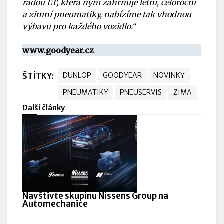
řadou LT, která nyní zahrnuje letní, celoroční
a zimní pneumatiky, nabízíme tak vhodnou
výbavu pro každého vozidlo.“
www.g
oodyear.cz
ŠTÍTKY:
DUNLOP
GOODYEAR
NOVINKY
PNEUMATIKY
PNEUSERVIS
ZIMA
Další články
Navštivte skupinu Nissens Group na
Automechanice