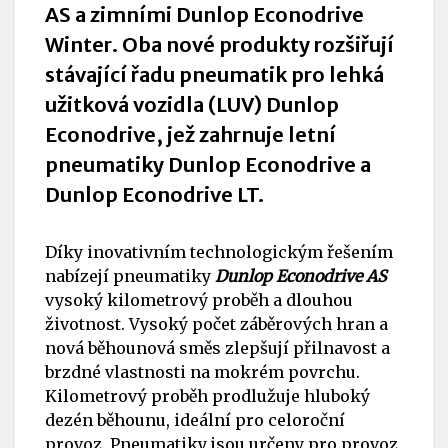
AS a zimními Dunlop Econodrive
Winter. Oba nové produkty rozšiřují
stávající řadu pneumatik pro lehká
užitková vozidla (LUV) Dunlop
Econodrive, jež zahrnuje letní
pneumatiky Dunlop Econodrive a
Dunlop Econodrive LT.
Díky inovativním technologickým řešením
nabízejí pneumatiky
Dunlop Econodrive AS
vysoký kilometrový proběh a dlouhou
životnost. Vysoký počet záběrových hran a
nová běhounová směs zlepšují přilnavost a
brzdné vlastnosti na mokrém povrchu.
Kilometrový proběh prodlužuje hluboký
dezén běhounu, ideální pro celoroční
provoz. Pneumatiky jsou určeny pro provoz