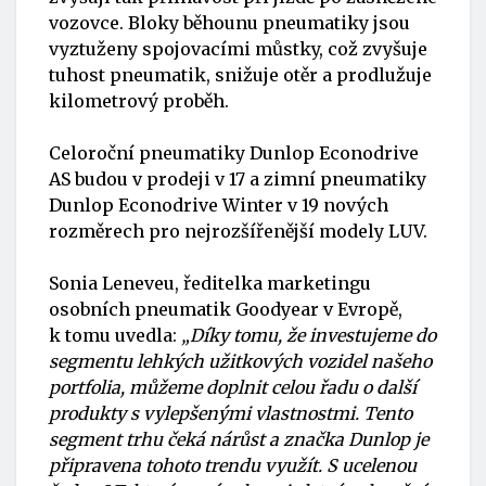
vozovce. Bloky běhounu pneumatiky jsou
vyztuženy spojovacími můstky, což zvyšuje
tuhost pneumatik, snižuje otěr a prodlužuje
kilometrový proběh.
Celoroční pneumatiky Dunlop Econodrive
AS budou v prodeji v 17 a zimní pneumatiky
Dunlop Econodrive Winter v 19 nových
rozměrech pro nejrozšířenější modely LUV.
Sonia Leneveu, ředitelka marketingu
osobních pneumatik Goodyear v Evropě,
k tomu uvedla:
„Díky tomu, že investujeme do
segmentu lehkých užitkových vozidel našeho
portfolia, můžeme doplnit celou řadu o další
produkty s vylepšenými vlastnostmi. Tento
segment trhu čeká nárůst a značka Dunlop je
připravena tohoto trendu využít. S ucelenou