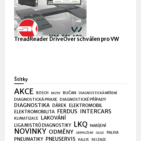
TreadReader DriveOver schválen pro VW
Štítky
AKCE
BUČAN
BOSCH
DIAGNOSTICKÁ MĚŘENÍ
BRZDY
DIAGNOSTICKÁ PRAXE
DIAGNOSTICKÉ PŘÍPADY
DIAGNOSTIKA
ELEKTROMOBIL
DÁREK
FERDUS
INTERCARS
ELEKTROMOBILITA
LAKOVÁNÍ
KLIMATIZACE
LKQ
LIGA MISTRŮ DIAGNOSTIKY
NABÍJENÍ
NOVINKY
ODMĚNY
PALIVA
ODPRUŽENÍ
OLEJE
PNEUSERVIS
PNEUMATIKY
RALLYE
RECENZE