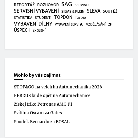
SAG
REPORTÁŽ
ROZHOVOR
SERVIND
SERVISNÍ VYBAVENÍ
SLEVA
SIEMS & KLEIN
SOUTĚŽ
TOPDON
STUDENTI
STATISTIKA
TOYOTA
VYBAVENÍ DÍLNY
VZDĚLÁVÁNÍ
VYBAVENÍ SERVISU
ZF
ÚSPĚCH
ŠKOLENÍ
Mohlo by vás zajímat
STOP&GO na veletrhu Automechanika 2026
FERDUS bude opět na Automechanice
Získej triko Petronas AMG F1
Svítilna Osram za Gates
Soudek Bernardu za BOSAL