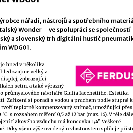
ýrobce nářadí, nástrojů a spotřebního materi
italský Wonder – ve spolupráci se společností
ský a slovenský trh digitální hustič pneumatik
ím WDG01.
je hned v několika
hled zaujme velký a
displej, zobrazující
tkách setin, a také výrazný
o průmyslového návrháře Giulia Iacchettiho. Estetika
i. Zařízení si poradí s vodou a prachem podle stupně k
dce tvoří teplotně kompenzovaný snímač, umožňující pře
C, s rozsahem měření 0,5 až 12 bar (max. 16). V těle dál
pojení tlakového vzduchu má koncovku 1/4″. Veškeré
lné. Díky všem výše uvedeným vlastnostem splňuje příst