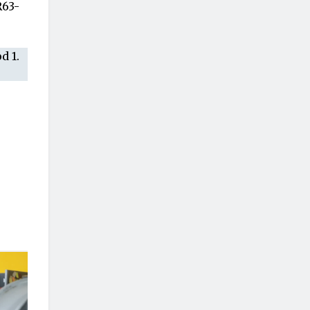
R63-
d 1.