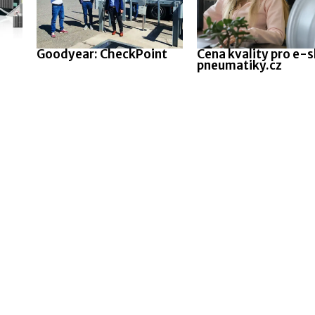
Goodyear: CheckPoint
Cena kvality pro e-
pneumatiky.cz