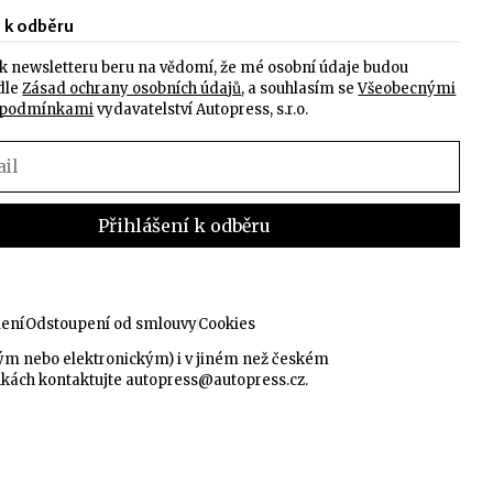
e k odběru
k newsletteru beru na vědomí, že mé osobní údaje budou
dle
Zásad ochrany osobních údajů
, a souhlasím se
Všeobecnými
 podmínkami
vydavatelství Autopress, s.r.o.
lení
Odstoupení od smlouvy
Cookies
kým nebo elektronickým) i v jiném než českém
nkách kontaktujte
autopress@autopress.cz
.