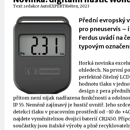
Text:
redakce AutoEXPERT
Květen, 2023
Přední evropský v
pro pneuservis – 
Ferdus uvádí na če
typovým označen
Horká novinka excelu
ohledech. Na první po
perfektně čitelný LCD 
hodnotu tlaku v jedno
design z pera předníh
přitom není nijak nadřazena funkčnosti a odolnost
IP 55. Neméně zajímavý je hustič uvnitř. Jeho sr
detekci tlaku v pracovním prostředí od –10 do +40 °
najdete vyměnitelnou dvojici baterií CR2450. Při
součástky jsou italské výroby a plně recyklovate