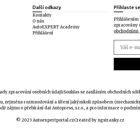
Další odkazy
Přihlaste s
Kontakty
Přihlášením 
O nás
zpracovány 
AutoEXPERT Academy
obchodními
Přihlášení
ady zpracování osobních údajů
Souhlas se zasíláním obchodních sdě
celku, zejména rozmnožování a šíření jakýmkoli způsobem (mechanic
dě zájmu o přebírání dat Autopress, s.r.o., a pro informace o podmí
© 2023 Autoexpertportal.cz
Created by ngstranky.cz