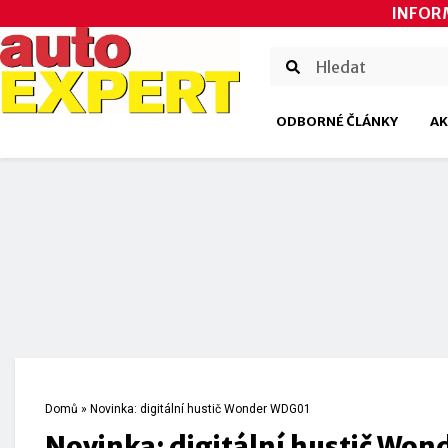
INFOR
ODBORNÉ ČLÁNKY
AK
Domů
»
Novinka: digitální hustič Wonder WDG01
Novinka: digitální hustič Wo