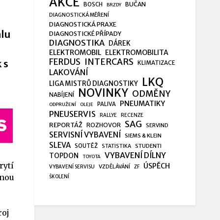
AKCE
BUČAN
BOSCH
BRZDY
DIAGNOSTICKÁ MĚŘENÍ
DIAGNOSTICKÁ PRAXE
álu
DIAGNOSTICKÉ PŘÍPADY
DIAGNOSTIKA
DÁREK
ELEKTROMOBIL
ELEKTROMOBILITA
FERDUS
INTERCARS
 s
KLIMATIZACE
LAKOVÁNÍ
LKQ
LIGA MISTRŮ DIAGNOSTIKY
NOVINKY
ODMĚNY
NABÍJENÍ
PNEUMATIKY
PALIVA
ODPRUŽENÍ
OLEJE
PNEUSERVIS
RALLYE
RECENZE
SAG
REPORTÁŽ
ROZHOVOR
SERVIND
SERVISNÍ VYBAVENÍ
SIEMS & KLEIN
SLEVA
SOUTĚŽ
STUDENTI
STATISTIKA
VYBAVENÍ DÍLNY
TOPDON
TOYOTA
rytí
ÚSPĚCH
VZDĚLÁVÁNÍ
VYBAVENÍ SERVISU
ZF
snou
ŠKOLENÍ
e
roj