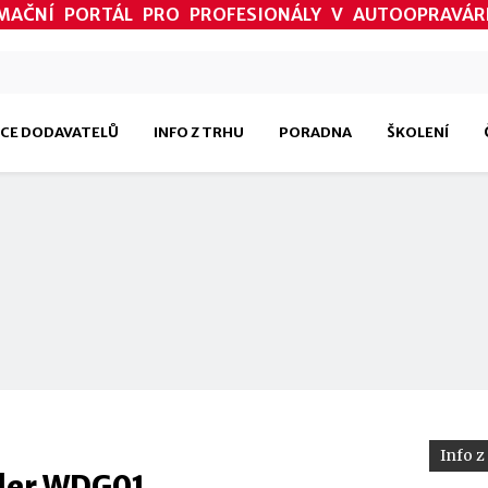
MAČNÍ PORTÁL PRO PROFESIONÁLY V AUTOOPRAVÁR
CE DODAVATELŮ
INFO Z TRHU
PORADNA
ŠKOLENÍ
Info z
nder WDG01