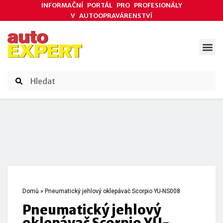
INFORMAČNÍ PORTÁL PRO PROFESIONÁLY
V AUTOOPRAVÁRENSTVÍ
ODBORNÉ ČLÁNKY
AKCE DODAVATELŮ
ČASOPIS AUTOEXPERT
Domů
»
Pneumatický jehlový oklepávač Scorpio YU-NS008
Pneumatický jehlový
oklepávač Scorpio YU-