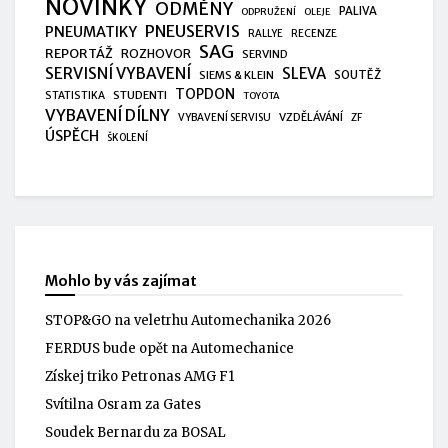
NOVINKY
ODMĚNY
PALIVA
ODPRUŽENÍ
OLEJE
PNEUSERVIS
PNEUMATIKY
RALLYE
RECENZE
SAG
REPORTÁŽ
ROZHOVOR
SERVIND
SERVISNÍ VYBAVENÍ
SLEVA
SIEMS & KLEIN
SOUTĚŽ
TOPDON
STUDENTI
STATISTIKA
TOYOTA
VYBAVENÍ DÍLNY
VZDĚLÁVÁNÍ
VYBAVENÍ SERVISU
ZF
ÚSPĚCH
ŠKOLENÍ
Mohlo by vás zajímat
STOP&GO na veletrhu Automechanika 2026
FERDUS bude opět na Automechanice
Získej triko Petronas AMG F1
Svítilna Osram za Gates
Soudek Bernardu za BOSAL