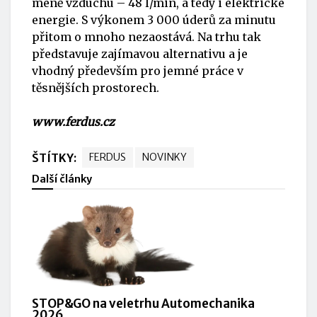
méně vzduchu – 48 l/min, a tedy i elektrické
energie. S výkonem 3 000 úderů za minutu
přitom o mnoho nezaostává. Na trhu tak
představuje zajímavou alternativu a je
vhodný především pro jemné práce v
těsnějších prostorech.
www.ferdus.cz
ŠTÍTKY:
FERDUS
NOVINKY
Další články
STOP&GO na veletrhu Automechanika
2026