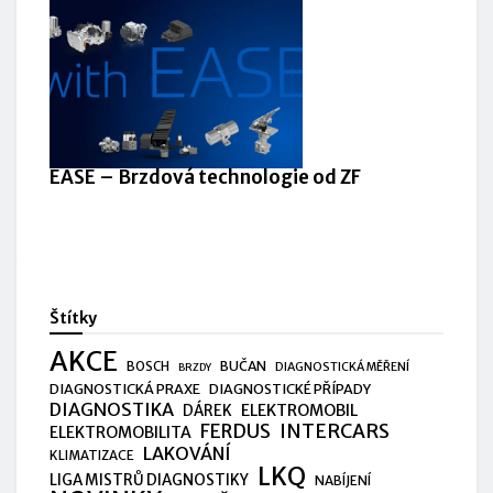
EASE – Brzdová technologie od ZF
Štítky
AKCE
BUČAN
BOSCH
DIAGNOSTICKÁ MĚŘENÍ
BRZDY
DIAGNOSTICKÁ PRAXE
DIAGNOSTICKÉ PŘÍPADY
DIAGNOSTIKA
ELEKTROMOBIL
DÁREK
FERDUS
INTERCARS
ELEKTROMOBILITA
LAKOVÁNÍ
KLIMATIZACE
LKQ
LIGA MISTRŮ DIAGNOSTIKY
NABÍJENÍ