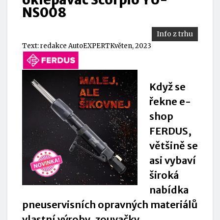
NS008
Info z trhu
Text:
redakce AutoEXPERT
Květen, 2023
Když se
řekne e-
shop
FERDUS,
většině se
asi vybaví
široká
nabídka
pneuservisních opravných materiálů
vlastní výroby, zouvačky,