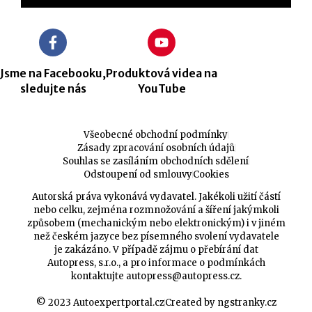
Jsme na Facebooku,
Produktová videa na
sledujte nás
YouTube
Všeobecné obchodní podmínky
Zásady zpracování osobních údajů
Souhlas se zasíláním obchodních sdělení
Odstoupení od smlouvy
Cookies
Autorská práva vykonává vydavatel. Jakékoli užití částí
nebo celku, zejména rozmnožování a šíření jakýmkoli
způsobem (mechanickým nebo elektronickým) i v jiném
než českém jazyce bez písemného svolení vydavatele
je zakázáno. V případě zájmu o přebírání dat
Autopress, s.r.o., a pro informace o podmínkách
kontaktujte
autopress@autopress.cz
.
© 2023 Autoexpertportal.cz
Created by ngstranky.cz