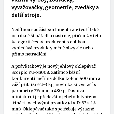
vyvažovačky, geometrie, zvedáky a
další stroje.
Nedílnou součást sortimentu ale tvoří také
nejrůznější nářadí a nástroje, přičemž v této
kategorii český producent s oblibou
vyhledává produkty méně obvyklé nebo
přímo netradiční.
A právě takový je nový jehlový oklepávač
Scorpio YU-NS008. Zatímco běžní
konkurenti měří na délku kolem 400 mm a
váží přibližně 2–3 kg, novinka si vystačí s
parametry 235 mm a 480 g. Doslova
miniaturní je především jehelník tvořený
třinácti ocelovými proutky (d × D: 57 × 1,4
mm). Oklepávač také spotřebuje výrazně