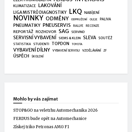
LAKOVÁNÍ
KLIMATIZACE
LKQ
LIGA MISTRŮ DIAGNOSTIKY
NABÍJENÍ
NOVINKY
ODMĚNY
PALIVA
ODPRUŽENÍ
OLEJE
PNEUSERVIS
PNEUMATIKY
RALLYE
RECENZE
SAG
REPORTÁŽ
ROZHOVOR
SERVIND
SERVISNÍ VYBAVENÍ
SLEVA
SIEMS & KLEIN
SOUTĚŽ
TOPDON
STUDENTI
STATISTIKA
TOYOTA
VYBAVENÍ DÍLNY
VZDĚLÁVÁNÍ
VYBAVENÍ SERVISU
ZF
ÚSPĚCH
ŠKOLENÍ
Mohlo by vás zajímat
STOP&GO na veletrhu Automechanika 2026
FERDUS bude opět na Automechanice
Získej triko Petronas AMG F1