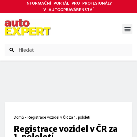
INFORMAČNÍ PORTÁL PRO PROFESIONÁLY
V AUTOOPRAVÁRENSTVÍ
ODBORNÉ ČLÁNKY
AKCE DODAVATELŮ
ČASOPIS AUTOEXPERT
Domů
»
Registrace vozidel v ČR za 1. pololetí
Registrace vozidel v ČR za
1. pololetí