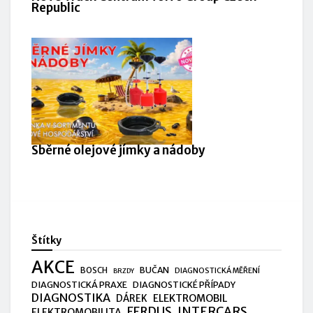
Republic
Sběrné olejové jímky a nádoby
Štítky
AKCE
BUČAN
BOSCH
DIAGNOSTICKÁ MĚŘENÍ
BRZDY
DIAGNOSTICKÁ PRAXE
DIAGNOSTICKÉ PŘÍPADY
DIAGNOSTIKA
ELEKTROMOBIL
DÁREK
FERDUS
INTERCARS
ELEKTROMOBILITA