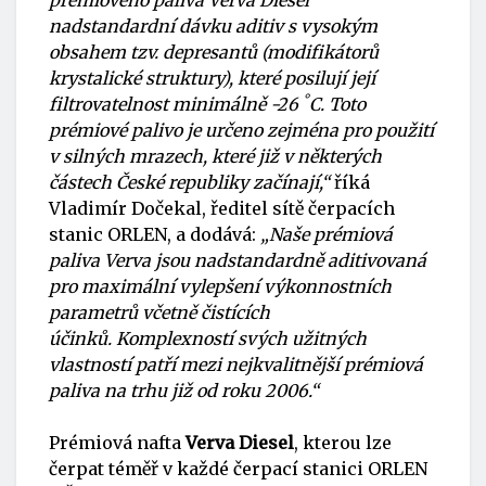
prémiového paliva Verva Diesel
nadstandardní dávku aditiv s vysokým
obsahem tzv. depresantů (modifikátorů
krystalické struktury), které posilují její
°
filtrovatelnost minimálně -26
C. Toto
prémiové palivo je určeno zejména pro použití
v silných mrazech, které již v některých
částech České republiky začínají,“
říká
Vladimír Dočekal, ředitel sítě čerpacích
stanic ORLEN, a dodává:
„Naše prémiová
paliva Verva jsou nadstandardně aditivovaná
pro maximální vylepšení výkonnostních
parametrů včetně čistících
účinků. Komplexností svých užitných
vlastností patří mezi nejkvalitnější prémiová
paliva na trhu již od roku 2006.“
Prémiová nafta
Verva Diesel
, kterou lze
čerpat téměř v každé čerpací stanici ORLEN