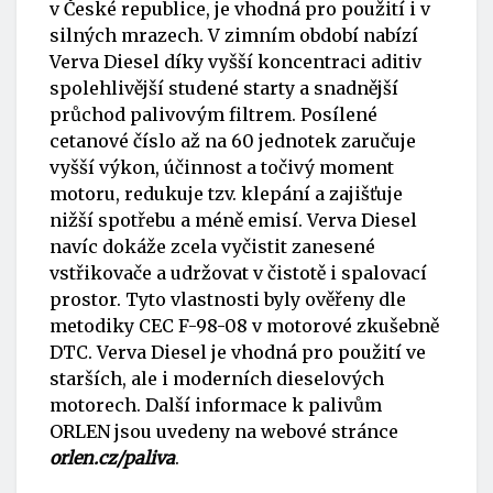
v České republice, je vhodná pro použití i v
silných mrazech. V zimním období nabízí
Verva Diesel díky vyšší koncentraci aditiv
spolehlivější studené starty a snadnější
průchod palivovým filtrem. Posílené
cetanové číslo až na 60 jednotek zaručuje
vyšší výkon, účinnost a točivý moment
motoru, redukuje tzv. klepání a zajišťuje
nižší spotřebu a méně emisí. Verva Diesel
navíc dokáže zcela vyčistit zanesené
vstřikovače a udržovat v čistotě i spalovací
prostor. Tyto vlastnosti byly ověřeny dle
metodiky CEC F-98-08 v motorové zkušebně
DTC. Verva Diesel je vhodná pro použití ve
starších, ale i moderních dieselových
motorech. Další informace k palivům
ORLEN jsou uvedeny na webové stránce
orlen.cz/paliva
.