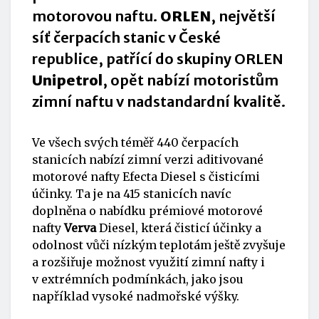
motorovou naftu.
ORLEN
, největší
síť čerpacích stanic v České
republice, patřící do skupiny ORLEN
Unipetrol
, opět nabízí motoristům
zimní naftu v nadstandardní kvalitě.
Ve všech svých téměř 440 čerpacích
stanicích nabízí zimní verzi aditivované
motorové nafty Efecta Diesel s čisticími
účinky. Ta je na 415 stanicích navíc
doplněna o nabídku prémiové motorové
nafty
Verva
Diesel, která čisticí účinky a
odolnost vůči nízkým teplotám ještě zvyšuje
a rozšiřuje možnost využití zimní nafty i
v extrémních podmínkách, jako jsou
například vysoké nadmořské výšky.