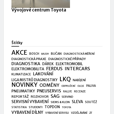
Vývojové centrum Toyota
Štítky
AKCE
BUČAN
BOSCH
DIAGNOSTICKÁ MĚŘENÍ
BRZDY
DIAGNOSTICKÁ PRAXE
DIAGNOSTICKÉ PŘÍPADY
DIAGNOSTIKA
ELEKTROMOBIL
DÁREK
FERDUS
INTERCARS
ELEKTROMOBILITA
LAKOVÁNÍ
KLIMATIZACE
LKQ
LIGA MISTRŮ DIAGNOSTIKY
NABÍJENÍ
NOVINKY
ODMĚNY
PALIVA
ODPRUŽENÍ
OLEJE
PNEUSERVIS
PNEUMATIKY
RALLYE
RECENZE
SAG
REPORTÁŽ
ROZHOVOR
SERVIND
SERVISNÍ VYBAVENÍ
SLEVA
SIEMS & KLEIN
SOUTĚŽ
TOPDON
STUDENTI
STATISTIKA
TOYOTA
VYBAVENÍ DÍLNY
VZDĚLÁVÁNÍ
VYBAVENÍ SERVISU
ZF