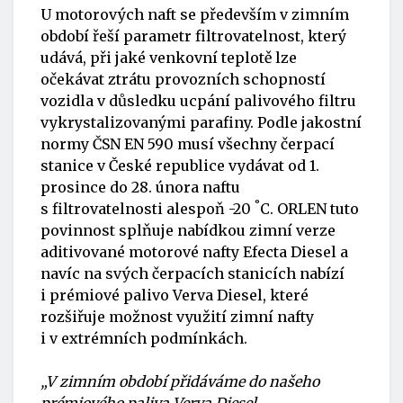
U motorových naft se především v zimním
období řeší parametr filtrovatelnost, který
udává, při jaké venkovní teplotě lze
očekávat ztrátu provozních schopností
vozidla v důsledku ucpání palivového filtru
vykrystalizovanými parafiny. Podle jakostní
normy ČSN EN 590 musí všechny čerpací
stanice v České republice vydávat od 1.
prosince do 28. února naftu
°
s filtrovatelnosti alespoň -20
C. ORLEN tuto
povinnost splňuje nabídkou zimní verze
aditivované motorové nafty Efecta Diesel a
navíc na svých čerpacích stanicích nabízí
i prémiové palivo Verva Diesel, které
rozšiřuje možnost využití zimní nafty
i v extrémních podmínkách.
„V zimním období přidáváme do našeho