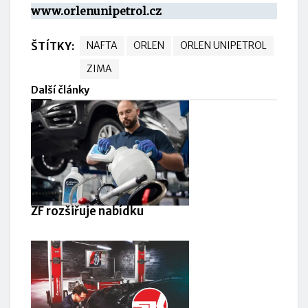
www.orlenunipetrol.
cz
ŠTÍTKY:
NAFTA
ORLEN
ORLEN UNIPETROL
ZIMA
Další články
ZF rozšiřuje nabídku