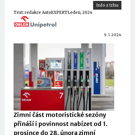
Info z trhu
Text:
redakce AutoEXPERT
Leden, 2024
9. 1. 2024
Zimní část motoristické sezóny
přináší i povinnost nabízet od 1.
prosince do 28. února zimní