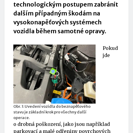
technologickým postupem zabránit
dalším případným škodám na
vysokonapěťových systémech
vozidla během samotné opravy.
Pokud
jde
Obr. 1: Uvedení vozidla do beznapěťového
stavu je základní krok pro všechny další
operace.
o drobná poškození, jako jsou například
parkovací a malé odřeniny povrchových