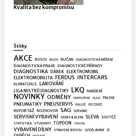
Kvalita bez kompromisu
Štítky
AKCE
BUČAN
BOSCH
DIAGNOSTICKÁ MĚŘENÍ
BRZDY
DIAGNOSTICKÁ PRAXE
DIAGNOSTICKÉ PŘÍPADY
DIAGNOSTIKA
ELEKTROMOBIL
DÁREK
FERDUS
INTERCARS
ELEKTROMOBILITA
LAKOVÁNÍ
KLIMATIZACE
LKQ
LIGA MISTRŮ DIAGNOSTIKY
NABÍJENÍ
NOVINKY
ODMĚNY
PALIVA
ODPRUŽENÍ
OLEJE
PNEUSERVIS
PNEUMATIKY
RALLYE
RECENZE
SAG
REPORTÁŽ
ROZHOVOR
SERVIND
SERVISNÍ VYBAVENÍ
SLEVA
SIEMS & KLEIN
SOUTĚŽ
TOPDON
STUDENTI
STATISTIKA
TOYOTA
VYBAVENÍ DÍLNY
VZDĚLÁVÁNÍ
VYBAVENÍ SERVISU
ZF
ÚSPĚCH