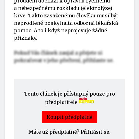
proudem dochází k opravdu rychlému
a nebezpečnému rozkladu (elektrolýze)
krve. Takto zasaženému člověku musí být
neprodleně poskytnuta odborná lékařská
pomoc. A to i když neprojevuje žádné
příznaky.
Pokud Vás článek zaujal a přejete si
pokračovat v jeho přečtení, přihlaste se.
Tento článek je přístupný pouze pro
předplatitele
Koupit předplatné
Máte už předplatné?
Přihlásit se
.