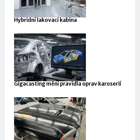
Hybridní lakovací kabina
Gigacasting mění pravidla oprav karoserií