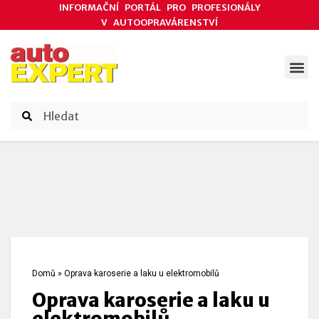
INFORMAČNÍ PORTÁL PRO PROFESIONÁLY
V AUTOOPRAVÁRENSTVÍ
ODBORNÉ ČLÁNKY
AKCE DODAVATELŮ
ČASOPIS AUTOEXPERT
Domů
»
Oprava karoserie a laku u elektromobilů
Oprava karoserie a laku u
elektromobilů