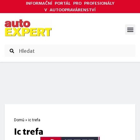
INFORMAČNÍ PORTÁL PRO PROFESIONÁLY
V AUTOOPRAVÁRENSTVÍ
ODBORNÉ ČLÁNKY
AKCE DODAVATELŮ
ČASOPIS AUTOEXPERT
Domů
»
ic trefa
ic trefa