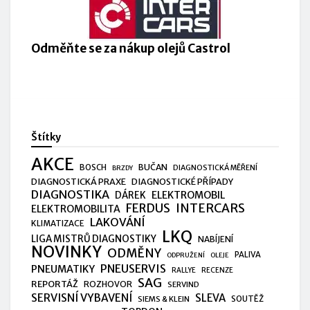
Odměňte se za nákup olejů Castrol
Štítky
AKCE
BUČAN
BOSCH
DIAGNOSTICKÁ MĚŘENÍ
BRZDY
DIAGNOSTICKÁ PRAXE
DIAGNOSTICKÉ PŘÍPADY
DIAGNOSTIKA
ELEKTROMOBIL
DÁREK
FERDUS
INTERCARS
ELEKTROMOBILITA
LAKOVÁNÍ
KLIMATIZACE
LKQ
LIGA MISTRŮ DIAGNOSTIKY
NABÍJENÍ
NOVINKY
ODMĚNY
PALIVA
ODPRUŽENÍ
OLEJE
PNEUSERVIS
PNEUMATIKY
RALLYE
RECENZE
SAG
REPORTÁŽ
ROZHOVOR
SERVIND
SERVISNÍ VYBAVENÍ
SLEVA
SIEMS & KLEIN
SOUTĚŽ