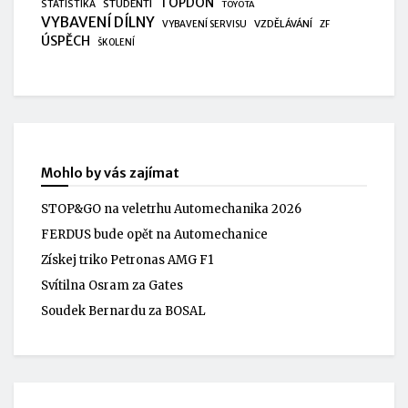
TOPDON
STUDENTI
STATISTIKA
TOYOTA
VYBAVENÍ DÍLNY
VZDĚLÁVÁNÍ
VYBAVENÍ SERVISU
ZF
ÚSPĚCH
ŠKOLENÍ
Mohlo by vás zajímat
STOP&GO na veletrhu Automechanika 2026
FERDUS bude opět na Automechanice
Získej triko Petronas AMG F1
Svítilna Osram za Gates
Soudek Bernardu za BOSAL