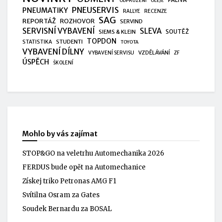
ODPRUŽENÍ
OLEJE
PNEUSERVIS
PNEUMATIKY
RALLYE
RECENZE
SAG
REPORTÁŽ
ROZHOVOR
SERVIND
SERVISNÍ VYBAVENÍ
SLEVA
SIEMS & KLEIN
SOUTĚŽ
TOPDON
STUDENTI
STATISTIKA
TOYOTA
VYBAVENÍ DÍLNY
VZDĚLÁVÁNÍ
VYBAVENÍ SERVISU
ZF
ÚSPĚCH
ŠKOLENÍ
Mohlo by vás zajímat
STOP&GO na veletrhu Automechanika 2026
FERDUS bude opět na Automechanice
Získej triko Petronas AMG F1
Svítilna Osram za Gates
Soudek Bernardu za BOSAL