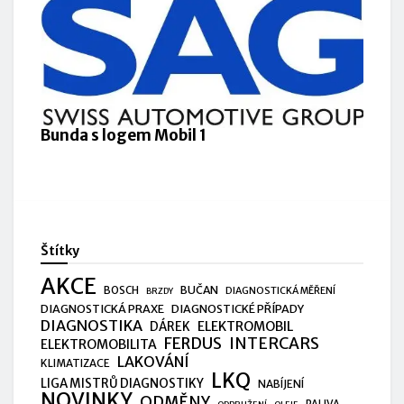
Bunda s logem Mobil 1
Štítky
AKCE
BUČAN
BOSCH
DIAGNOSTICKÁ MĚŘENÍ
BRZDY
DIAGNOSTICKÁ PRAXE
DIAGNOSTICKÉ PŘÍPADY
DIAGNOSTIKA
ELEKTROMOBIL
DÁREK
FERDUS
INTERCARS
ELEKTROMOBILITA
LAKOVÁNÍ
KLIMATIZACE
LKQ
LIGA MISTRŮ DIAGNOSTIKY
NABÍJENÍ
NOVINKY
ODMĚNY
PALIVA