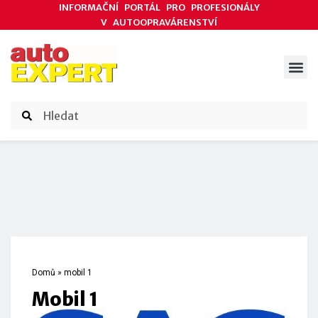
INFORMAČNÍ PORTÁL PRO PROFESIONÁLY
V AUTOOPRAVÁRENSTVÍ
ODBORNÉ ČLÁNKY
AKCE DODAVATELŮ
ČASOPIS AUTOEXPERT
Domů
»
mobil 1
mobil 1