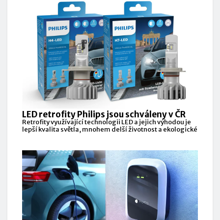
LED retrofity Philips jsou schváleny v ČR
Retrofity využívající technologii LED a jejich výhodou je
lepší kvalita světla, mnohem delší životnost a ekologické