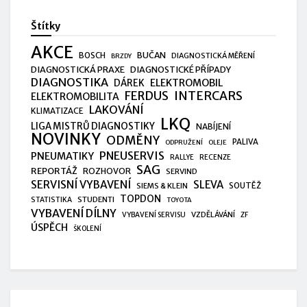
Štítky
AKCE
BUČAN
BOSCH
DIAGNOSTICKÁ MĚŘENÍ
BRZDY
DIAGNOSTICKÁ PRAXE
DIAGNOSTICKÉ PŘÍPADY
DIAGNOSTIKA
ELEKTROMOBIL
DÁREK
FERDUS
INTERCARS
ELEKTROMOBILITA
LAKOVÁNÍ
KLIMATIZACE
LKQ
LIGA MISTRŮ DIAGNOSTIKY
NABÍJENÍ
NOVINKY
ODMĚNY
PALIVA
ODPRUŽENÍ
OLEJE
PNEUSERVIS
PNEUMATIKY
RALLYE
RECENZE
SAG
REPORTÁŽ
ROZHOVOR
SERVIND
SERVISNÍ VYBAVENÍ
SLEVA
SIEMS & KLEIN
SOUTĚŽ
TOPDON
STUDENTI
STATISTIKA
TOYOTA
VYBAVENÍ DÍLNY
VZDĚLÁVÁNÍ
VYBAVENÍ SERVISU
ZF
ÚSPĚCH
ŠKOLENÍ