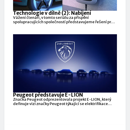
Technologie v dílně (2): Nabíjení
Vážení čtenáři, v tomto seriálu za přispění
spolupracujících společností představujeme řešení pro
dílny (autoservisy, pneuservisy, karosárny,
Peugeot představuje E-LION
Značka Peugeot odprezentovala projekt E-LION, který
definuje vizi značky Peugeot týkající se elektrifikace
jejích vozů.