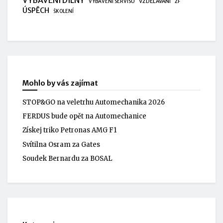
VYBAVENÍ DÍLNY
VZDĚLÁVÁNÍ
VYBAVENÍ SERVISU
ZF
ÚSPĚCH
ŠKOLENÍ
Mohlo by vás zajímat
STOP&GO na veletrhu Automechanika 2026
FERDUS bude opět na Automechanice
Získej triko Petronas AMG F1
Svítilna Osram za Gates
Soudek Bernardu za BOSAL