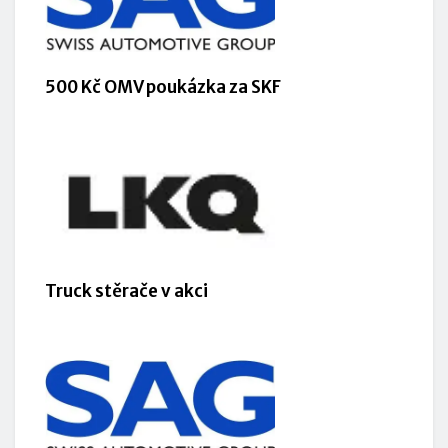
500 Kč OMV poukázka za SKF
Truck stěrače v akci