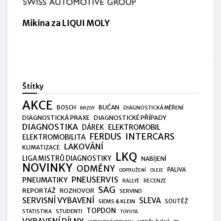
Mikina za LIQUI MOLY
Štítky
AKCE
BUČAN
BOSCH
DIAGNOSTICKÁ MĚŘENÍ
BRZDY
DIAGNOSTICKÁ PRAXE
DIAGNOSTICKÉ PŘÍPADY
DIAGNOSTIKA
ELEKTROMOBIL
DÁREK
FERDUS
INTERCARS
ELEKTROMOBILITA
LAKOVÁNÍ
KLIMATIZACE
LKQ
LIGA MISTRŮ DIAGNOSTIKY
NABÍJENÍ
NOVINKY
ODMĚNY
PALIVA
ODPRUŽENÍ
OLEJE
PNEUSERVIS
PNEUMATIKY
RALLYE
RECENZE
SAG
REPORTÁŽ
ROZHOVOR
SERVIND
SERVISNÍ VYBAVENÍ
SLEVA
SIEMS & KLEIN
SOUTĚŽ
TOPDON
STUDENTI
STATISTIKA
TOYOTA