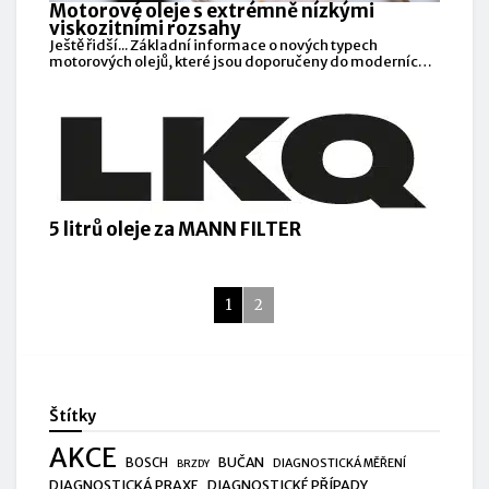
Motorové oleje s extrémně nízkými
viskozitními rozsahy
Ještě řidší... Základní informace o nových typech
motorových olejů, které jsou doporučeny do moderních
konstrukcí spalovacích
5 litrů oleje za MANN FILTER
1
2
Štítky
AKCE
BUČAN
BOSCH
DIAGNOSTICKÁ MĚŘENÍ
BRZDY
DIAGNOSTICKÁ PRAXE
DIAGNOSTICKÉ PŘÍPADY