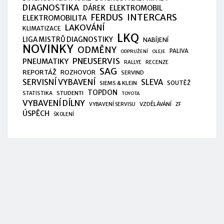
DIAGNOSTIKA
ELEKTROMOBIL
DÁREK
FERDUS
INTERCARS
ELEKTROMOBILITA
LAKOVÁNÍ
KLIMATIZACE
LKQ
LIGA MISTRŮ DIAGNOSTIKY
NABÍJENÍ
NOVINKY
ODMĚNY
PALIVA
ODPRUŽENÍ
OLEJE
PNEUSERVIS
PNEUMATIKY
RALLYE
RECENZE
SAG
REPORTÁŽ
ROZHOVOR
SERVIND
SERVISNÍ VYBAVENÍ
SLEVA
SIEMS & KLEIN
SOUTĚŽ
TOPDON
STUDENTI
STATISTIKA
TOYOTA
VYBAVENÍ DÍLNY
VZDĚLÁVÁNÍ
VYBAVENÍ SERVISU
ZF
ÚSPĚCH
ŠKOLENÍ
Mohlo by vás zajímat
STOP&GO na veletrhu Automechanika 2026
FERDUS bude opět na Automechanice