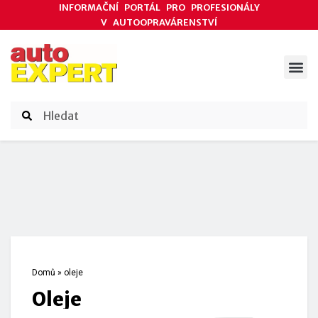
INFORMAČNÍ PORTÁL PRO PROFESIONÁLY
V AUTOOPRAVÁRENSTVÍ
ODBORNÉ ČLÁNKY
AKCE DODAVATELŮ
ČASOPIS AUTOEXPERT
Domů
»
oleje
oleje