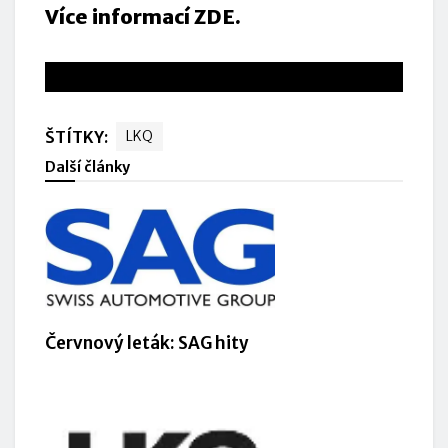
Více informací ZDE.
www.lkq.cz
ŠTÍTKY:
LKQ
Další články
Červnový leták: SAG hity