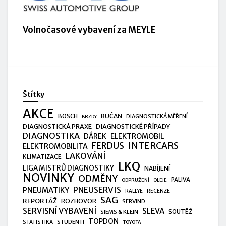
Volnočasové vybavení za MEYLE
Štítky
AKCE
BUČAN
BOSCH
DIAGNOSTICKÁ MĚŘENÍ
BRZDY
DIAGNOSTICKÁ PRAXE
DIAGNOSTICKÉ PŘÍPADY
DIAGNOSTIKA
ELEKTROMOBIL
DÁREK
FERDUS
INTERCARS
ELEKTROMOBILITA
LAKOVÁNÍ
KLIMATIZACE
LKQ
LIGA MISTRŮ DIAGNOSTIKY
NABÍJENÍ
NOVINKY
ODMĚNY
PALIVA
ODPRUŽENÍ
OLEJE
PNEUSERVIS
PNEUMATIKY
RALLYE
RECENZE
SAG
REPORTÁŽ
ROZHOVOR
SERVIND
SERVISNÍ VYBAVENÍ
SLEVA
SIEMS & KLEIN
SOUTĚŽ
TOPDON
STUDENTI
STATISTIKA
TOYOTA