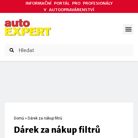
INFORMAČNÍ PORTÁL PRO PROFESIONÁLY
V AUTOOPRAVÁRENSTVÍ
ODBORNÉ ČLÁNKY
AKCE DODAVATELŮ
ČASOPIS AUTOEXPERT
Domů
»
Dárek za nákup filtrů
Dárek za nákup filtrů