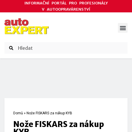
INFORMAČNÍ PORTÁL PRO PROFESIONÁLY
V AUTOOPRAVÁRENSTVÍ
ODBORNÉ ČLÁNKY
AKCE DODAVATELŮ
ČASOPIS AUTOEXPERT
Domů
»
Nože FISKARS za nákup KYB
Nože FISKARS za nákup
KYB