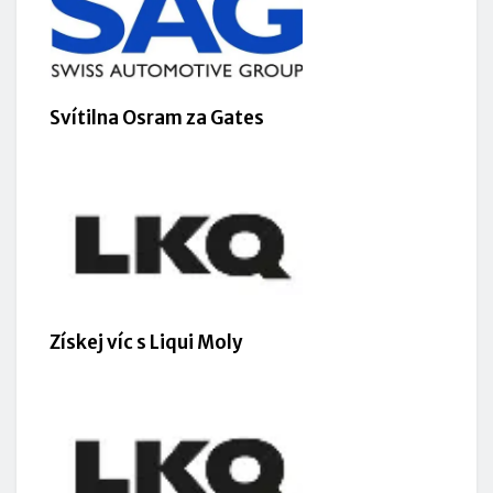
Svítilna Osram za Gates
Získej víc s Liqui Moly