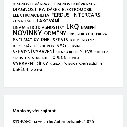
DIAGNOSTICKÁ PRAXE
DIAGNOSTICKÉ PŘÍPADY
DIAGNOSTIKA
ELEKTROMOBIL
DÁREK
FERDUS
INTERCARS
ELEKTROMOBILITA
LAKOVÁNÍ
KLIMATIZACE
LKQ
LIGA MISTRŮ DIAGNOSTIKY
NABÍJENÍ
NOVINKY
ODMĚNY
PALIVA
ODPRUŽENÍ
OLEJE
PNEUSERVIS
PNEUMATIKY
RALLYE
RECENZE
SAG
REPORTÁŽ
ROZHOVOR
SERVIND
SERVISNÍ VYBAVENÍ
SLEVA
SIEMS & KLEIN
SOUTĚŽ
TOPDON
STUDENTI
STATISTIKA
TOYOTA
VYBAVENÍ DÍLNY
VZDĚLÁVÁNÍ
VYBAVENÍ SERVISU
ZF
ÚSPĚCH
ŠKOLENÍ
Mohlo by vás zajímat
STOP&GO na veletrhu Automechanika 2026