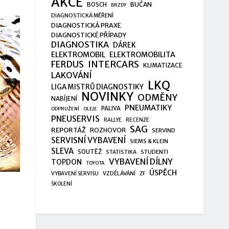
AKCE
BUČAN
BOSCH
BRZDY
DIAGNOSTICKÁ MĚŘENÍ
DIAGNOSTICKÁ PRAXE
DIAGNOSTICKÉ PŘÍPADY
DIAGNOSTIKA
DÁREK
ELEKTROMOBIL
ELEKTROMOBILITA
FERDUS
INTERCARS
KLIMATIZACE
LAKOVÁNÍ
LKQ
LIGA MISTRŮ DIAGNOSTIKY
NOVINKY
ODMĚNY
NABÍJENÍ
PNEUMATIKY
PALIVA
ODPRUŽENÍ
OLEJE
PNEUSERVIS
RALLYE
RECENZE
SAG
REPORTÁŽ
ROZHOVOR
SERVIND
SERVISNÍ VYBAVENÍ
SIEMS & KLEIN
SLEVA
SOUTĚŽ
STUDENTI
STATISTIKA
VYBAVENÍ DÍLNY
TOPDON
TOYOTA
ÚSPĚCH
VZDĚLÁVÁNÍ
VYBAVENÍ SERVISU
ZF
ŠKOLENÍ