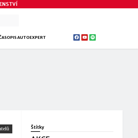
ENSTVÍ
ČASOPIS AUTOEXPERT
Štítky
telů