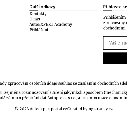
Další odkazy
Přihlaste s
Kontakty
Přihlášením 
O nás
zpracovány 
AutoEXPERT Academy
obchodními
Přihlášení
ady zpracování osobních údajů
Souhlas se zasíláním obchodních sdě
celku, zejména rozmnožování a šíření jakýmkoli způsobem (mechanic
dě zájmu o přebírání dat Autopress, s.r.o., a pro informace o podmí
© 2023 Autoexpertportal.cz
Created by ngstranky.cz