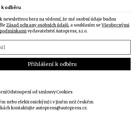
e k odběru
k newsletteru beru na vědomí, že mé osobní údaje budou
dle
Zásad ochrany osobních údajů
, a souhlasím se
Všeobecnými
 podmínkami
vydavatelství Autopress, s.r.o.
lení
Odstoupení od smlouvy
Cookies
kým nebo elektronickým) i v jiném než českém
nkách kontaktujte
autopress@autopress.cz
.