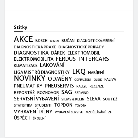
Štítky
AKCE
BUČAN
BOSCH
DIAGNOSTICKÁ MĚŘENÍ
BRZDY
DIAGNOSTICKÁ PRAXE
DIAGNOSTICKÉ PŘÍPADY
DIAGNOSTIKA
ELEKTROMOBIL
DÁREK
FERDUS
INTERCARS
ELEKTROMOBILITA
LAKOVÁNÍ
KLIMATIZACE
LKQ
LIGA MISTRŮ DIAGNOSTIKY
NABÍJENÍ
NOVINKY
ODMĚNY
PALIVA
ODPRUŽENÍ
OLEJE
PNEUSERVIS
PNEUMATIKY
RALLYE
RECENZE
SAG
REPORTÁŽ
ROZHOVOR
SERVIND
SERVISNÍ VYBAVENÍ
SLEVA
SIEMS & KLEIN
SOUTĚŽ
TOPDON
STUDENTI
STATISTIKA
TOYOTA
VYBAVENÍ DÍLNY
VZDĚLÁVÁNÍ
VYBAVENÍ SERVISU
ZF
ÚSPĚCH
ŠKOLENÍ