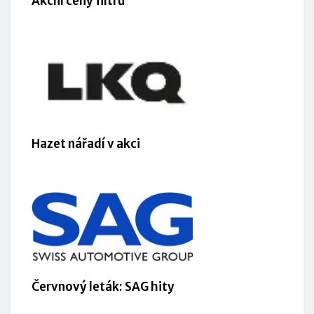
Akční ceny filtrů
Hazet nářadí v akci
Červnový leták: SAG hity