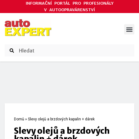
INFORMAČNÍ PORTÁL PRO PROFESIONÁLY
V AUTOOPRAVÁRENSTVÍ
ODBORNÉ ČLÁNKY
AKCE DODAVATELŮ
ČASOPIS AUTOEXPERT
Domů
»
Slevy olejů a brzdových kapalin + dárek
Slevy olejů a brzdových
kapalin + dárek