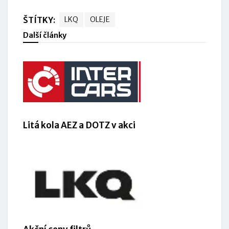
ŠTÍTKY:
LKQ
OLEJE
Další články
Litá kola AEZ a DOTZ v akci