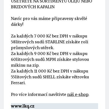
UŠETŘETE NA SORTIMENTU OLEJŮ NEBO
BRZDOVÝCH KAPALIN
Navíc pro vás máme připraveny skvělé
dárky!
Za každých 7 000 Kč bez DPH v nákupu
58litrových sudů STARLINE získáte roli
průmyslových utěrek.
Za každých 9 000 Kč bez DPH v nákupu
60litrových sudů MPM získáte stylovou
mikinu na zip.
Za každých 11 000 Kč bez DPH v nákupu
55litových sudů SHELL získáte větrovku
Ferrari.
Pro více informací navštivte
náš e-shop
.
www.lkq.cz