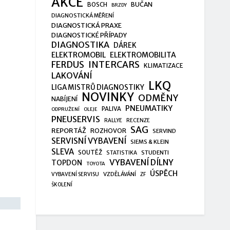
AKCE
BUČAN
BOSCH
BRZDY
DIAGNOSTICKÁ MĚŘENÍ
DIAGNOSTICKÁ PRAXE
DIAGNOSTICKÉ PŘÍPADY
DIAGNOSTIKA
DÁREK
ELEKTROMOBIL
ELEKTROMOBILITA
FERDUS
INTERCARS
KLIMATIZACE
LAKOVÁNÍ
LKQ
LIGA MISTRŮ DIAGNOSTIKY
NOVINKY
ODMĚNY
NABÍJENÍ
PNEUMATIKY
PALIVA
ODPRUŽENÍ
OLEJE
PNEUSERVIS
RALLYE
RECENZE
SAG
REPORTÁŽ
ROZHOVOR
SERVIND
SERVISNÍ VYBAVENÍ
SIEMS & KLEIN
SLEVA
SOUTĚŽ
STUDENTI
STATISTIKA
VYBAVENÍ DÍLNY
TOPDON
TOYOTA
ÚSPĚCH
VZDĚLÁVÁNÍ
VYBAVENÍ SERVISU
ZF
ŠKOLENÍ