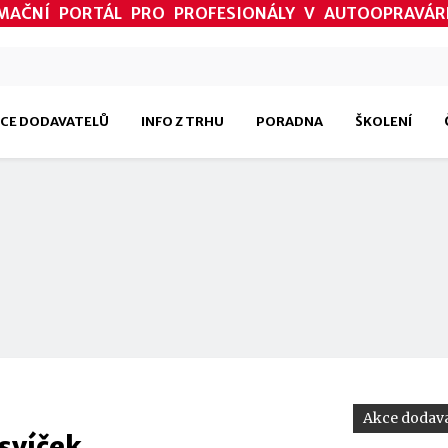
MAČNÍ PORTÁL PRO PROFESIONÁLY V AUTOOPRAVÁR
CE DODAVATELŮ
INFO Z TRHU
PORADNA
ŠKOLENÍ
Akce dodava
 svíček