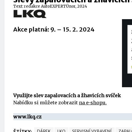
Text:
redakce AutoEXPERT
Únor, 2024
Akce platná: 9. – 15. 2. 2024
Využijte slev zapalovacích a žhavicích svíček
Nabídku si můžete zobrazit
na e-shopu.
www.lkq.cz
ŠTÍTKY:
DÁREK
LKQ
SERVISNÍ VYBAVENÍ
ZAPAL