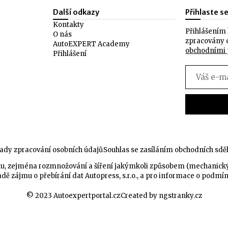
Další odkazy
Přihlaste s
Kontakty
Přihlášením 
O nás
zpracovány 
AutoEXPERT Academy
obchodními
Přihlášení
ady zpracování osobních údajů
Souhlas se zasíláním obchodních sdě
celku, zejména rozmnožování a šíření jakýmkoli způsobem (mechanic
dě zájmu o přebírání dat Autopress, s.r.o., a pro informace o podmí
© 2023 Autoexpertportal.cz
Created by ngstranky.cz