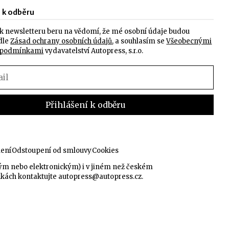
e k odběru
k newsletteru beru na vědomí, že mé osobní údaje budou
dle
Zásad ochrany osobních údajů
, a souhlasím se
Všeobecnými
 podmínkami
vydavatelství Autopress, s.r.o.
lení
Odstoupení od smlouvy
Cookies
kým nebo elektronickým) i v jiném než českém
nkách kontaktujte
autopress@autopress.cz
.