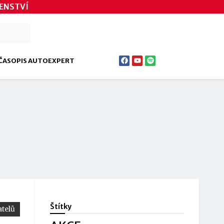
ENSTVÍ
ČASOPIS AUTOEXPERT
Štítky
telů