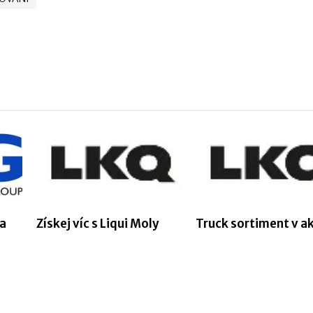
za
Získej víc s Liqui Moly
Truck sortiment v ak