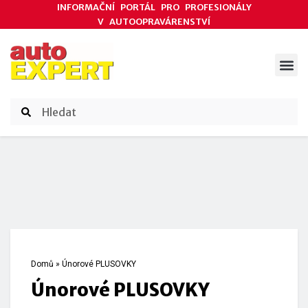
INFORMAČNÍ PORTÁL PRO PROFESIONÁLY
V AUTOOPRAVÁRENSTVÍ
ODBORNÉ ČLÁNKY
AKCE DODAVATELŮ
ČASOPIS AUTOEXPERT
Domů
»
Únorové PLUSOVKY
Únorové PLUSOVKY