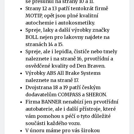
se přesunul na strany 10 a 11.
Strany 12 a 13 patří tentokrát firmě
MOTIP, opět jsou plné kvalitní
autochemie i autokosmetiky.
Spreje, laky a další výrobky značky
BOLL nejen pro lakovny najdete na
stranách 14 a 15.
Spreje, ale i lepidla, čističe nebo tmely
naleznete i na straně 16, prvotřídní a
osvědčené kvality od Den Braven.
Výrobky ABS All Brake Systems
naleznete na straně 17.
Dvojstrana 18 a 19 patří českým
dodavatelům COMPASS a SHERON.
Firma BANNER nenabízí jen prvotřídní
autobaterie, ale i další přístroje, které
vám pomohou s péčí o tyto důležité
součásti každého vozu.
V únoru máme pro vás širokou