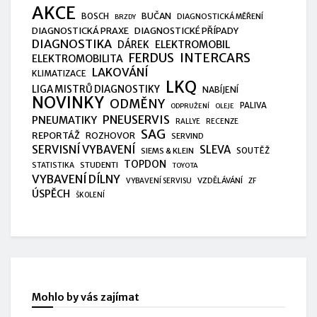
AKCE
BUČAN
BOSCH
DIAGNOSTICKÁ MĚŘENÍ
BRZDY
DIAGNOSTICKÁ PRAXE
DIAGNOSTICKÉ PŘÍPADY
DIAGNOSTIKA
ELEKTROMOBIL
DÁREK
FERDUS
INTERCARS
ELEKTROMOBILITA
LAKOVÁNÍ
KLIMATIZACE
LKQ
LIGA MISTRŮ DIAGNOSTIKY
NABÍJENÍ
NOVINKY
ODMĚNY
PALIVA
ODPRUŽENÍ
OLEJE
PNEUSERVIS
PNEUMATIKY
RALLYE
RECENZE
SAG
REPORTÁŽ
ROZHOVOR
SERVIND
SERVISNÍ VYBAVENÍ
SLEVA
SIEMS & KLEIN
SOUTĚŽ
TOPDON
STUDENTI
STATISTIKA
TOYOTA
VYBAVENÍ DÍLNY
VZDĚLÁVÁNÍ
VYBAVENÍ SERVISU
ZF
ÚSPĚCH
ŠKOLENÍ
Mohlo by vás zajímat