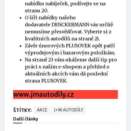
nabídku nabíječek, podívejte se na
stranu 20.
O šíři nabídky našeho
dodavatele DENCKERMANN vás určitě
nemusíme přesvědčovat. Vyberte si z
kvalitních autodílů na straně 21.
Závěr únorových PLUSOVEK opět patří
výprodejovým i bazarovým položkám.
Na straně 23 vám ukážeme další tip pro
práci s našim e-shopem a přehled o
aktuálních akcích vám dá poslední
strana PLUSOVEK.
www.jmautodily.c
z
ŠTÍTKY:
AKCE
J+M AUTODÍLY
Další články