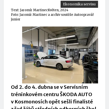
Ekonomika servisu
Text:
Jaromír Martinec
Květen, 2024
Foto: Jaromír Martinec a archiv soutěže Autoopravář
junior
Od 2. do 4. dubna se v Servisním
tréninkovém centru ŠKODA AUTO
v Kosmonosích opět sešli finalisté
z řad žáků středních odborných škol,