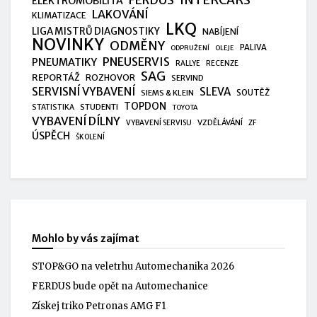
ELEKTROMOBILITA
LAKOVÁNÍ
KLIMATIZACE
LKQ
LIGA MISTRŮ DIAGNOSTIKY
NABÍJENÍ
NOVINKY
ODMĚNY
PALIVA
ODPRUŽENÍ
OLEJE
PNEUSERVIS
PNEUMATIKY
RALLYE
RECENZE
SAG
REPORTÁŽ
ROZHOVOR
SERVIND
SERVISNÍ VYBAVENÍ
SLEVA
SIEMS & KLEIN
SOUTĚŽ
TOPDON
STUDENTI
STATISTIKA
TOYOTA
VYBAVENÍ DÍLNY
VZDĚLÁVÁNÍ
VYBAVENÍ SERVISU
ZF
ÚSPĚCH
ŠKOLENÍ
Mohlo by vás zajímat
STOP&GO na veletrhu Automechanika 2026
FERDUS bude opět na Automechanice
Získej triko Petronas AMG F1