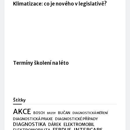
Klimatizace: co je nového v legislativě?
Termíny školení na léto
Štítky
AKCE
BUČAN
BOSCH
DIAGNOSTICKÁ MĚŘENÍ
BRZDY
DIAGNOSTICKÁ PRAXE
DIAGNOSTICKÉ PŘÍPADY
DIAGNOSTIKA
ELEKTROMOBIL
DÁREK
FERDUS
INTERCARS