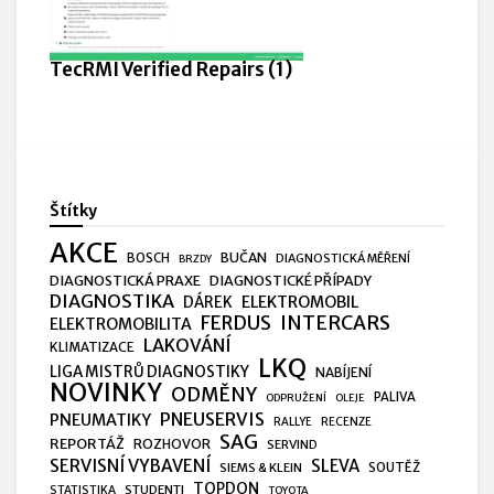
TecRMI Verified Repairs (1)
Štítky
AKCE
BUČAN
BOSCH
DIAGNOSTICKÁ MĚŘENÍ
BRZDY
DIAGNOSTICKÁ PRAXE
DIAGNOSTICKÉ PŘÍPADY
DIAGNOSTIKA
ELEKTROMOBIL
DÁREK
FERDUS
INTERCARS
ELEKTROMOBILITA
LAKOVÁNÍ
KLIMATIZACE
LKQ
LIGA MISTRŮ DIAGNOSTIKY
NABÍJENÍ
NOVINKY
ODMĚNY
PALIVA
ODPRUŽENÍ
OLEJE
PNEUSERVIS
PNEUMATIKY
RALLYE
RECENZE
SAG
REPORTÁŽ
ROZHOVOR
SERVIND
SERVISNÍ VYBAVENÍ
SLEVA
SIEMS & KLEIN
SOUTĚŽ
TOPDON
STUDENTI
STATISTIKA
TOYOTA