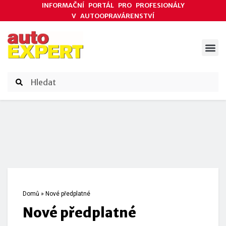
INFORMAČNÍ PORTÁL PRO PROFESIONÁLY
V AUTOOPRAVÁRENSTVÍ
ODBORNÉ ČLÁNKY
AKCE DODAVATELŮ
ČASOPIS AUTOEXPERT
Domů
»
Nové předplatné
Nové předplatné