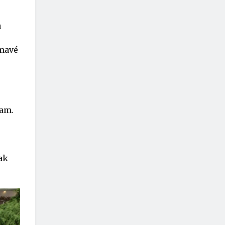
a
ímavé
ram.
ak