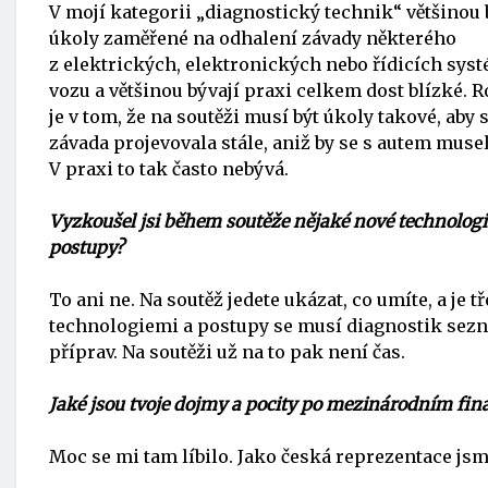
V mojí kategorii „diagnostický technik“ většinou 
úkoly zaměřené na odhalení závady některého
z elektrických, elektronických nebo řídicích sys
vozu a většinou bývají praxi celkem dost blízké. R
je v tom, že na soutěži musí být úkoly takové, aby 
závada projevovala stále, aniž by se s autem musel
V praxi to tak často nebývá.
Vyzkoušel jsi během soutěže nějaké nové technolog
postupy?
To ani ne. Na soutěž jedete ukázat, co umíte, a je
technologiemi a postupy se musí diagnostik sezna
příprav. Na soutěži už na to pak není čas.
Jaké jsou tvoje dojmy a pocity po mezinárodním finál
Moc se mi tam líbilo. Jako česká reprezentace jsme