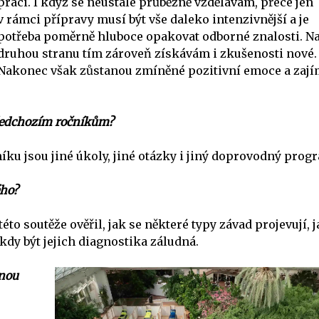
práci. I když se neustále průběžně vzdělávám, přece jen
v rámci přípravy musí být vše daleko intenzivnější a je
potřeba poměrně hluboce opakovat odborné znalosti. N
druhou stranu tím zároveň získávám i zkušenosti nové.
Nakonec však zůstanou zmíněné pozitivní emoce a zaj
předchozím ročníkům?
ku jsou jiné úkoly, jiné otázky i jiný doprovodný prog
ého?
o soutěže ověřil, jak se některé typy závad projevují, j
dy být jejich diagnostika záludná.
žnou