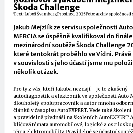
Škoda Challenge
Text:
Luboš Švamberg
Prosinec, 2025
Foto: archiv společnosti
Jakub Mejzlík ze servisu společnosti Auto
MERCIA se úspěšně kvalifikoval do finále
mezinárodní soutěže Škoda Challenge 2
které tentokrát proběhlo ve Vídni. Právě
v souvislosti s jeho účastí jsme mu položi
několik otázek.
Pro ty z vás, kteří Jakuba neznají – je to zkušený
autodiagnostik a elektronik ve společnosti Auto
dlouholetý spolupracovník a autor mnoha odbor
článků v časopisu AutoEXPERT. Vede také školen
a pravidelně přednáší na školeních AutoEXPERT Ac
klíčová témata automobilové, logické a osciloskop
téma elektromobility. Pravidelně se účastní sout