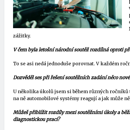
zážitky.
V čem byla letošní národní soutěž rozdílná oproti 
To se asi nedá jednoduše porovnat. V každém roční
Dozvěděl ses při řešení soutěžních zadání něco nov
U několika úkolů jsem si během různých ročníků tét
na ně automobilové systémy reagují a jak může něk
Můžeš přiblížit rozdíly mezi soutěžními úkoly a bě
diagnostickou prací?