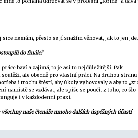
íc mně to pomáhá udržovat se v profesní „formě“ a dává 
 sice nemám, přesto se jí snažím věnovat, jak to jen jde.
stoupili do finále?
áce baví a zajímá, to je asi to nejdůležitější. Pak
 soutěži, ale obecně pro vlastní práci. Na druhou stranu 
e potřeba i trochu štěstí, aby úkoly vyhovovaly a aby to „z
 namístě se vzdávat, ale spíše se poučit z toho, co šlo
 funguje i v každodenní praxi.
i za všechny naše čtenáře mnoho dalších úspěšných účastí