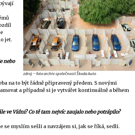
bývají
témů
ozdíl
se
o jet.
ie nebo
zdroj – foto archiv společnosti Škoda Auto
 třeba na to být řádně připravený předem. S novými
movat a případně si je vytvářet kontinuálně a během
e ve Vídni? Co tě tam nejvíc zaujalo nebo potrápilo?
 se myslím sešli a navzájem si, jak se říká, sedli.