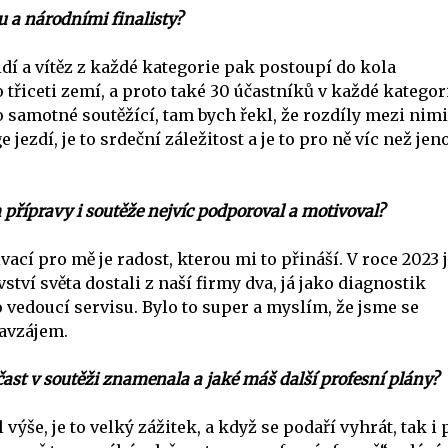
u a národními finalisty?
idí a vítěz z každé kategorie pak postoupí do kola
iceti zemí, a proto také 30 účastníků v každé kategorii
 samotné soutěžící, tam bych řekl, že rozdíly mezi nim
 jezdí, je to srdeční záležitost a je to pro ně víc než je
přípravy i soutěže nejvíc podporoval a motivoval?
vací pro mě je radost, kterou mi to přináší. V roce 2023
ství světa dostali z naší firmy dva, já jako diagnostik
o vedoucí servisu. Bylo to super a myslím, že jsme se
avzájem.
čast v soutěži znamenala
a jaké máš další profesní plány?
 výše, je to velký zážitek, a když se podaří vyhrát, tak i 