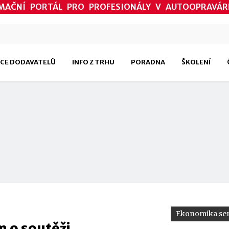
MAČNÍ PORTÁL PRO PROFESIONÁLY V AUTOOPRAVÁR
CE DODAVATELŮ
INFO Z TRHU
PORADNA
ŠKOLENÍ
Ekonomika ser
 o soutěži