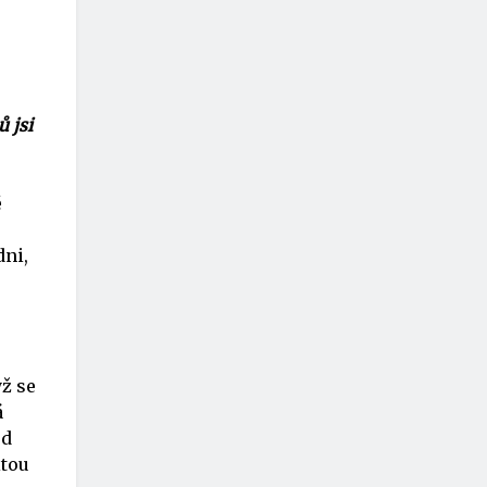
 jsi
é
dni,
ž se
á
od
itou