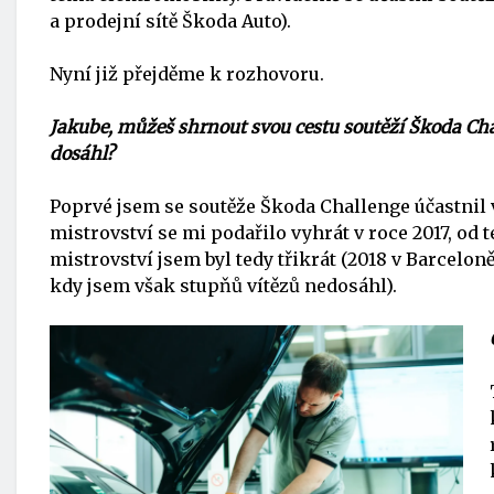
a prodejní sítě Škoda Auto).
Nyní již přejděme k rozhovoru.
Jakube, můžeš shrnout svou cestu soutěží Škoda Cha
dosáhl?
Poprvé jsem se soutěže Škoda Challenge účastnil v
mistrovství se mi podařilo vyhrát v roce 2017, od 
mistrovství jsem byl tedy třikrát (2018 v Barcelon
kdy jsem však stupňů vítězů nedosáhl).