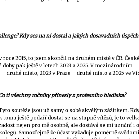
llenge? Kdy ses na ni dostal a jakých dosavadních úspěchů
 roce 2015, to jsem skončil na druhém místě v ČR. Česk
té doby pak ještě v letech 2023 a 2025. V mezinárodním
ě – druhé místo, 2023 v Praze – druhé místo a 2025 ve Ví
Co ti všechny ročníky přinesly z profesního hlediska?
Tyto soutěže jsou už samy o sobě skvělým zážitkem. Kdy
k tomu ještě podaří dostat se na stupně vítězů, je to velk
radost nejen pro mě osobně, ale dostává se mi uznání i 
kolegů. Samozřejmě že účast vyžaduje poměrně svědom