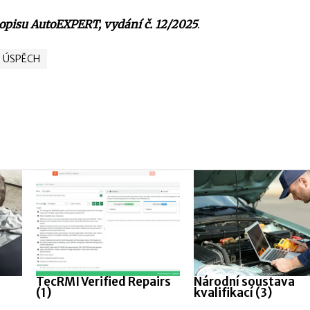
sopisu AutoEXPERT, vydání č. 12/2025
.
ÚSPĚCH
TecRMI Verified Repairs
Národní soustava
(1)
kvalifikací (3)