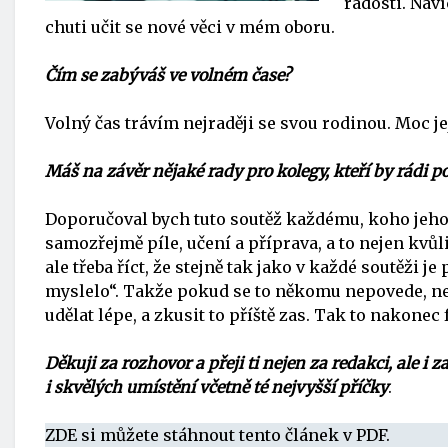
radosti. Nav
chuti učit se nové věci v mém oboru.
Čím se zabýváš ve volném čase?
Volný čas trávím nejraději se svou rodinou. Moc jej
Máš na závěr nějaké rady pro kolegy, kteří by rádi po
Doporučoval bych tuto soutěž každému, koho jeho pr
samozřejmě píle, učení a příprava, a to nejen kvůli
ale třeba říct, že stejně tak jako v každé soutěži j
myslelo“. Takže pokud se to někomu nepovede, není
udělat lépe, a zkusit to příště zas. Tak to nakonec
Děkuji za rozhovor a přeji ti nejen za redakci, ale 
i skvělých umístění včetně té nejvyšší příčky
.
ZDE si můžete stáhnout tento článek v PDF.