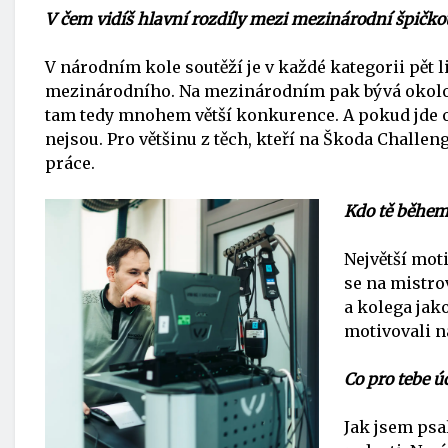
V čem vidíš hlavní rozdíly mezi mezinárodní špičko
V národním kole soutěží je v každé kategorii pět l
mezinárodního. Na mezinárodním pak bývá okolo tř
tam tedy mnohem větší konkurence. A pokud jde o
nejsou. Pro většinu z těch, kteří na Škoda Challenge
práce.
Kdo tě během 
Největší moti
se na mistrov
a kolega jak
motivovali n
Co pro tebe ú
Jak jsem psal