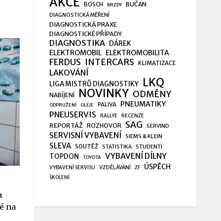
AKCE
BUČAN
BOSCH
BRZDY
DIAGNOSTICKÁ MĚŘENÍ
DIAGNOSTICKÁ PRAXE
DIAGNOSTICKÉ PŘÍPADY
DIAGNOSTIKA
DÁREK
ELEKTROMOBIL
ELEKTROMOBILITA
FERDUS
INTERCARS
KLIMATIZACE
LAKOVÁNÍ
LKQ
LIGA MISTRŮ DIAGNOSTIKY
NOVINKY
ODMĚNY
NABÍJENÍ
PNEUMATIKY
PALIVA
ODPRUŽENÍ
OLEJE
PNEUSERVIS
RALLYE
RECENZE
SAG
REPORTÁŽ
ROZHOVOR
SERVIND
SERVISNÍ VYBAVENÍ
SIEMS & KLEIN
SLEVA
SOUTĚŽ
STUDENTI
STATISTIKA
VYBAVENÍ DÍLNY
TOPDON
TOYOTA
ÚSPĚCH
VZDĚLÁVÁNÍ
VYBAVENÍ SERVISU
ZF
ŠKOLENÍ
a
é na