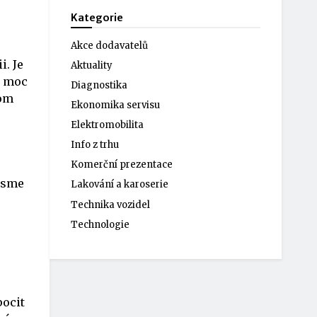
Kategorie
Akce dodavatelů
. Je
Aktuality
i moc
Diagnostika
nom
Ekonomika servisu
Elektromobilita
Info z trhu
Komerční prezentace
 jsme
Lakování a karoserie
Technika vozidel
Technologie
pocit