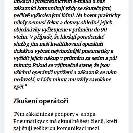
linkách i prostřednictvím e-mailu u nás
zákazníci komunikují vždy se skutečnými,
pečlivě vyškolenými lidmi. Na hovor prakticky
nikdy nemusí čekat a dotazy ohledně jejich
objednávky vyřizujeme v průměru do 90
vteřin. V případě, že hledají poradenské
služby, jim naši kvalifikovaní operátoři
dokážou vybrat nejvhodnější pneumatiky a
vyřídit jejich nákup v průměru za sedm a půl
minuty.
Pokud se výjimečně stane, že jsou
všichni operátoři vytížení a zákazník se nám
nedovolá, v řádu minut mu vždy zavoláme
zpět.”
Zkušení operátoři
Tým zákaznické podpory e-shopu
Pneumatiky.cz má aktuálně šest členů, kteří
zajišťují veškerou komunikaci mezi