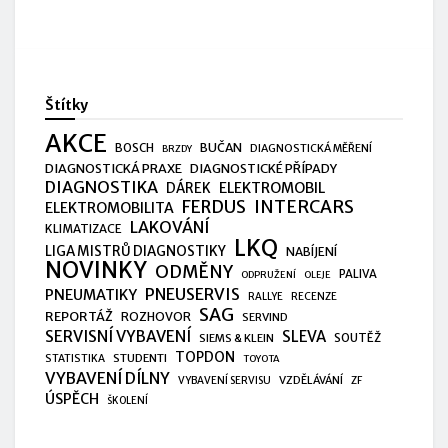
Štítky
AKCE
BUČAN
BOSCH
DIAGNOSTICKÁ MĚŘENÍ
BRZDY
DIAGNOSTICKÁ PRAXE
DIAGNOSTICKÉ PŘÍPADY
DIAGNOSTIKA
ELEKTROMOBIL
DÁREK
FERDUS
INTERCARS
ELEKTROMOBILITA
LAKOVÁNÍ
KLIMATIZACE
LKQ
LIGA MISTRŮ DIAGNOSTIKY
NABÍJENÍ
NOVINKY
ODMĚNY
PALIVA
ODPRUŽENÍ
OLEJE
PNEUSERVIS
PNEUMATIKY
RALLYE
RECENZE
SAG
REPORTÁŽ
ROZHOVOR
SERVIND
SERVISNÍ VYBAVENÍ
SLEVA
SIEMS & KLEIN
SOUTĚŽ
TOPDON
STUDENTI
STATISTIKA
TOYOTA
VYBAVENÍ DÍLNY
VZDĚLÁVÁNÍ
VYBAVENÍ SERVISU
ZF
ÚSPĚCH
ŠKOLENÍ