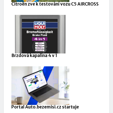
Citroën zve k testování vozu C5 AIRCROSS
Brzdová kapalina 4 v 1
Portal Auto.bezemisi.cz startuje