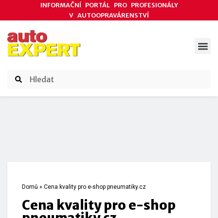
INFORMAČNÍ PORTÁL PRO PROFESIONÁLY
V AUTOOPRAVÁRENSTVÍ
ODBORNÉ ČLÁNKY
AKCE DODAVATELŮ
ČASOPIS AUTOEXPERT
Domů
»
Cena kvality pro e-shop pneumatiky.cz
Cena kvality pro e-shop
pneumatiky.cz