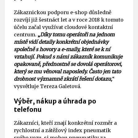
Zákaznickou podporu e-shop důsledně
rozvíjí již šestnáct let a v roce 2018 k tomuto
účelu začal využívat cloudové kontaktní
centrum.
„
Díky tomu operátoři na jednom
místě vidí detaily konkrétní objednávky
společně s hovory a e-maily, které se k ní
vztahují. Pokud s námi zákazník komunikuje
opakovaně, přednostně se dovolá operátorovi,
který se mu věnoval naposledy. Často jen tato
drobnost významně zkrátí řešení dotazu,
“
vysvětluje Tereza Galetová.
Výběr, nákup a úhrada po
telefonu
Zákazníci, kteří znají konkrétní rozměr a
rychlostní a zátěžový index pneumatik
svého vozu, si mohou pneumatiky za