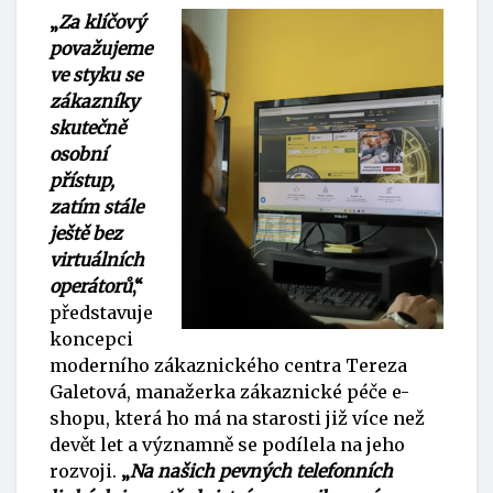
„
Za klíčový
považujeme
ve styku se
zákazníky
skutečně
osobní
přístup,
zatím stále
ještě bez
virtuálních
operátorů
,“
představuje
koncepci
moderního zákaznického centra Tereza
Galetová, manažerka zákaznické péče e-
shopu, která ho má na starosti již více než
devět let a významně se podílela na jeho
rozvoji.
„
Na našich pevných telefonních