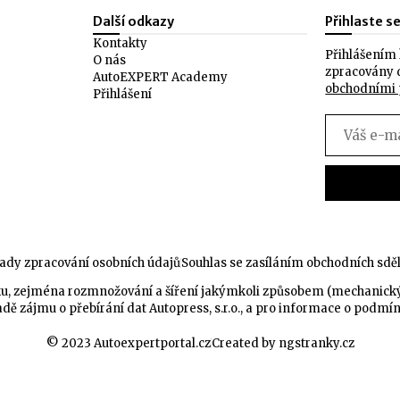
Další odkazy
Přihlaste s
Kontakty
Přihlášením 
O nás
zpracovány 
AutoEXPERT Academy
obchodními
Přihlášení
ady zpracování osobních údajů
Souhlas se zasíláním obchodních sdě
celku, zejména rozmnožování a šíření jakýmkoli způsobem (mechanic
dě zájmu o přebírání dat Autopress, s.r.o., a pro informace o podmí
© 2023 Autoexpertportal.cz
Created by ngstranky.cz