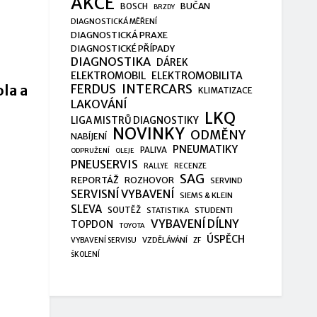
AKCE
BUČAN
BOSCH
BRZDY
DIAGNOSTICKÁ MĚŘENÍ
DIAGNOSTICKÁ PRAXE
DIAGNOSTICKÉ PŘÍPADY
DIAGNOSTIKA
DÁREK
ELEKTROMOBIL
ELEKTROMOBILITA
FERDUS
INTERCARS
la a
KLIMATIZACE
LAKOVÁNÍ
LKQ
LIGA MISTRŮ DIAGNOSTIKY
NOVINKY
ODMĚNY
NABÍJENÍ
PNEUMATIKY
PALIVA
ODPRUŽENÍ
OLEJE
PNEUSERVIS
RALLYE
RECENZE
SAG
REPORTÁŽ
ROZHOVOR
SERVIND
SERVISNÍ VYBAVENÍ
SIEMS & KLEIN
SLEVA
SOUTĚŽ
STUDENTI
STATISTIKA
VYBAVENÍ DÍLNY
TOPDON
TOYOTA
ÚSPĚCH
VZDĚLÁVÁNÍ
VYBAVENÍ SERVISU
ZF
ŠKOLENÍ