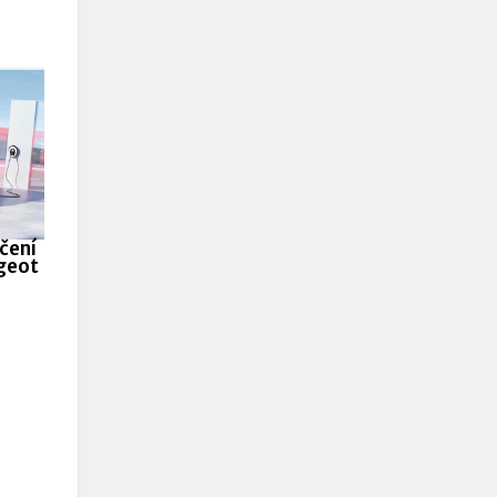
čení
geot