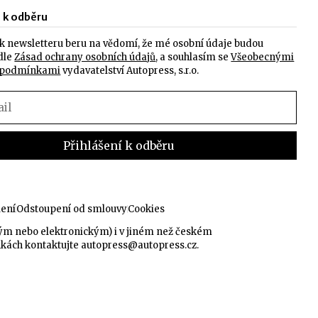
e k odběru
k newsletteru beru na vědomí, že mé osobní údaje budou
dle
Zásad ochrany osobních údajů
, a souhlasím se
Všeobecnými
 podmínkami
vydavatelství Autopress, s.r.o.
lení
Odstoupení od smlouvy
Cookies
kým nebo elektronickým) i v jiném než českém
nkách kontaktujte
autopress@autopress.cz
.